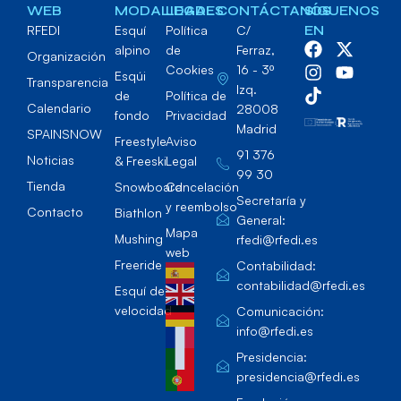
WEB
MODALIDADES
LEGAL
CONTÁCTANOS
SÍGUENOS
RFEDI
Esquí
Política
C/
EN
alpino
de
Ferraz,
Organización
Cookies
16 - 3º
Esqúi
Transparencia
Izq.
de
Política de
Calendario
28008
fondo
Privacidad
Madrid
SPAINSNOW
Freestyle
Aviso
91 376
Noticias
& Freeski
Legal
99 30
Tienda
Snowboard
Cancelación
Secretaría y
y reembolso
Contacto
Biathlon
General:
Mapa
Mushing
rfedi@rfedi.es
web
Freeride
Contabilidad:
contabilidad@rfedi.es
Esquí de
velocidad
Comunicación:
info@rfedi.es
Presidencia:
presidencia@rfedi.es