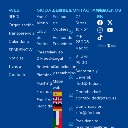
WEB
MODALIDADES
LEGAL
CONTÁCTANOS
SÍGUENOS
RFEDI
Esquí
Política
C/
EN
alpino
de
Ferraz,
Organización
Cookies
16 - 3º
Esqúi
Transparencia
Izq.
de
Política de
Calendario
28008
fondo
Privacidad
Madrid
SPAINSNOW
Freestyle
Aviso
91 376
Noticias
& Freeski
Legal
99 30
Tienda
Snowboard
Cancelación
Secretaría y
y reembolso
Contacto
Biathlon
General:
Mapa
Mushing
rfedi@rfedi.es
web
Freeride
Contabilidad:
contabilidad@rfedi.es
Esquí de
velocidad
Comunicación:
info@rfedi.es
Presidencia:
presidencia@rfedi.es