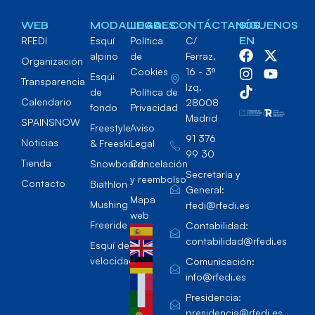
WEB
MODALIDADES
LEGAL
CONTÁCTANOS
SÍGUENOS
RFEDI
Esquí
Política
C/
EN
alpino
de
Ferraz,
Organización
Cookies
16 - 3º
Esqúi
Transparencia
Izq.
de
Política de
Calendario
28008
fondo
Privacidad
Madrid
SPAINSNOW
Freestyle
Aviso
91 376
Noticias
& Freeski
Legal
99 30
Tienda
Snowboard
Cancelación
Secretaría y
y reembolso
Contacto
Biathlon
General:
Mapa
Mushing
rfedi@rfedi.es
web
Freeride
Contabilidad:
contabilidad@rfedi.es
Esquí de
velocidad
Comunicación:
info@rfedi.es
Presidencia:
presidencia@rfedi.es