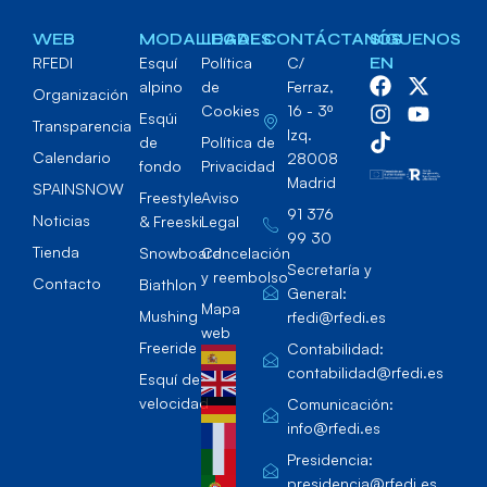
WEB
MODALIDADES
LEGAL
CONTÁCTANOS
SÍGUENOS
RFEDI
Esquí
Política
C/
EN
alpino
de
Ferraz,
Organización
Cookies
16 - 3º
Esqúi
Transparencia
Izq.
de
Política de
Calendario
28008
fondo
Privacidad
Madrid
SPAINSNOW
Freestyle
Aviso
91 376
Noticias
& Freeski
Legal
99 30
Tienda
Snowboard
Cancelación
Secretaría y
y reembolso
Contacto
Biathlon
General:
Mapa
Mushing
rfedi@rfedi.es
web
Freeride
Contabilidad:
contabilidad@rfedi.es
Esquí de
velocidad
Comunicación:
info@rfedi.es
Presidencia:
presidencia@rfedi.es