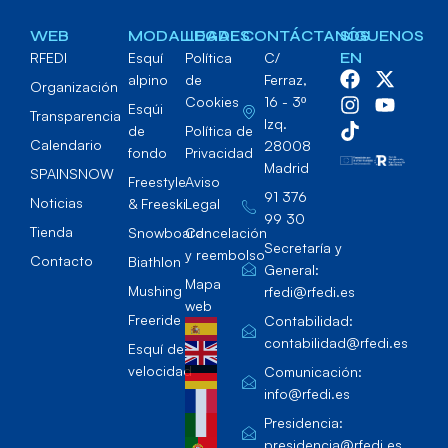
WEB
MODALIDADES
LEGAL
CONTÁCTANOS
SÍGUENOS
RFEDI
Esquí
Política
C/
EN
alpino
de
Ferraz,
Organización
Cookies
16 - 3º
Esqúi
Transparencia
Izq.
de
Política de
Calendario
28008
fondo
Privacidad
Madrid
SPAINSNOW
Freestyle
Aviso
91 376
Noticias
& Freeski
Legal
99 30
Tienda
Snowboard
Cancelación
Secretaría y
y reembolso
Contacto
Biathlon
General:
Mapa
Mushing
rfedi@rfedi.es
web
Freeride
Contabilidad:
contabilidad@rfedi.es
Esquí de
velocidad
Comunicación:
info@rfedi.es
Presidencia:
presidencia@rfedi.es