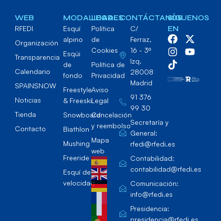
WEB
MODALIDADES
LEGAL
CONTÁCTANOS
SÍGUENOS
RFEDI
Esquí
Política
C/
EN
alpino
de
Ferraz,
Organización
Cookies
16 - 3º
Esqúi
Transparencia
Izq.
de
Política de
Calendario
28008
fondo
Privacidad
Madrid
SPAINSNOW
Freestyle
Aviso
91 376
Noticias
& Freeski
Legal
99 30
Tienda
Snowboard
Cancelación
Secretaría y
y reembolso
Contacto
Biathlon
General:
Mapa
Mushing
rfedi@rfedi.es
web
Freeride
Contabilidad:
contabilidad@rfedi.es
Esquí de
velocidad
Comunicación:
info@rfedi.es
Presidencia:
presidencia@rfedi.es