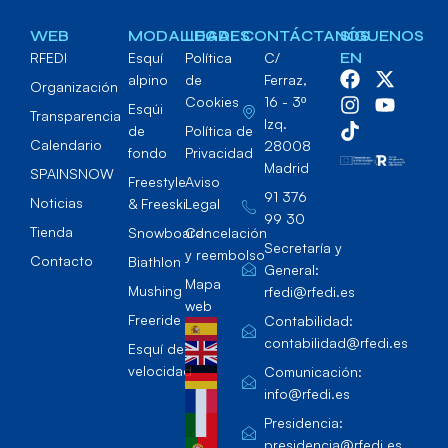
WEB
MODALIDADES
LEGAL
CONTÁCTANOS
SÍGUENOS
RFEDI
Esquí
Política
C/
EN
alpino
de
Ferraz,
Organización
Cookies
16 - 3º
Esqúi
Transparencia
Izq.
de
Política de
Calendario
28008
fondo
Privacidad
Madrid
SPAINSNOW
Freestyle
Aviso
91 376
Noticias
& Freeski
Legal
99 30
Tienda
Snowboard
Cancelación
Secretaría y
y reembolso
Contacto
Biathlon
General:
Mapa
Mushing
rfedi@rfedi.es
web
Freeride
Contabilidad:
contabilidad@rfedi.es
Esquí de
velocidad
Comunicación:
info@rfedi.es
Presidencia:
presidencia@rfedi.es