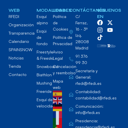
WEB
MODALIDADES
LEGAL
CONTÁCTANOS
SÍGUENOS
RFEDI
Esquí
Política
C/
EN
alpino
de
Ferraz,
Organización
Cookies
16 - 3º
Esqúi
Transparencia
Izq.
de
Política de
Calendario
28008
fondo
Privacidad
Madrid
SPAINSNOW
Freestyle
Aviso
91 376
Noticias
& Freeski
Legal
99 30
Tienda
Snowboard
Cancelación
Secretaría y
y reembolso
Contacto
Biathlon
General:
Mapa
Mushing
rfedi@rfedi.es
web
Freeride
Contabilidad:
contabilidad@rfedi.es
Esquí de
velocidad
Comunicación:
info@rfedi.es
Presidencia:
presidencia@rfedi.es