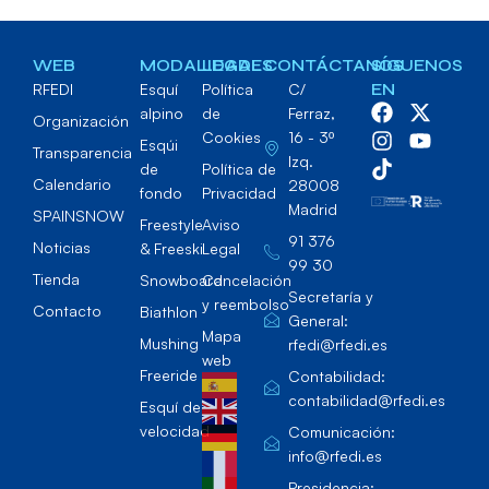
WEB
MODALIDADES
LEGAL
CONTÁCTANOS
SÍGUENOS
RFEDI
Esquí
Política
C/
EN
alpino
de
Ferraz,
Organización
Cookies
16 - 3º
Esqúi
Transparencia
Izq.
de
Política de
Calendario
28008
fondo
Privacidad
Madrid
SPAINSNOW
Freestyle
Aviso
91 376
Noticias
& Freeski
Legal
99 30
Tienda
Snowboard
Cancelación
Secretaría y
y reembolso
Contacto
Biathlon
General:
Mapa
Mushing
rfedi@rfedi.es
web
Freeride
Contabilidad:
contabilidad@rfedi.es
Esquí de
velocidad
Comunicación:
info@rfedi.es
Presidencia: