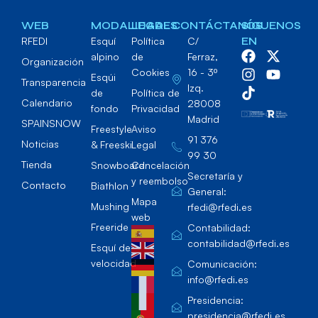
WEB
MODALIDADES
LEGAL
CONTÁCTANOS
SÍGUENOS
RFEDI
Esquí
Política
C/
EN
alpino
de
Ferraz,
Organización
Cookies
16 - 3º
Esqúi
Transparencia
Izq.
de
Política de
Calendario
28008
fondo
Privacidad
Madrid
SPAINSNOW
Freestyle
Aviso
91 376
Noticias
& Freeski
Legal
99 30
Tienda
Snowboard
Cancelación
Secretaría y
y reembolso
Contacto
Biathlon
General:
Mapa
Mushing
rfedi@rfedi.es
web
Freeride
Contabilidad:
contabilidad@rfedi.es
Esquí de
velocidad
Comunicación:
info@rfedi.es
Presidencia:
presidencia@rfedi.es