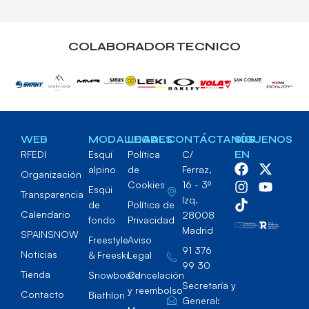
COLABORADOR TECNICO
WEB
MODALIDADES
LEGAL
CONTÁCTANOS
SÍGUENOS
RFEDI
Esquí
Política
C/
EN
alpino
de
Ferraz,
Organización
Cookies
16 - 3º
Esqúi
Transparencia
Izq.
de
Política de
Calendario
28008
fondo
Privacidad
Madrid
SPAINSNOW
Freestyle
Aviso
91 376
Noticias
& Freeski
Legal
99 30
Tienda
Snowboard
Cancelación
Secretaría y
y reembolso
Contacto
Biathlon
General: