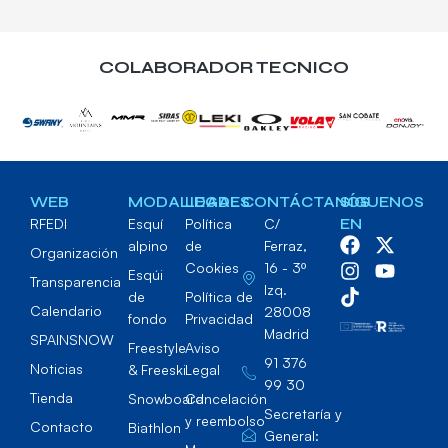
COLABORADOR TECNICO
WEB
MODALIDADES
LEGAL
CONTÁCTANOS
SÍGUENOS
RFEDI
Esquí
Política
C/
EN
alpino
de
Ferraz,
Organización
Cookies
16 - 3º
Esqúi
Transparencia
Izq.
de
Política de
Calendario
28008
fondo
Privacidad
Madrid
SPAINSNOW
Freestyle
Aviso
91 376
Noticias
& Freeski
Legal
99 30
Tienda
Snowboard
Cancelación
Secretaría y
y reembolso
Contacto
Biathlon
General: