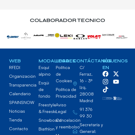
COLABORADOR TECNICO
WEB
MODALIDADES
LEGAL
CONTÁCTANOS
SÍGUENOS
RFEDI
Esquí
Política
C/
EN
alpino
de
Ferraz,
Organización
Cookies
16 - 3º
Esqúi
Transparencia
Izq.
de
Política de
Calendario
28008
fondo
Privacidad
Madrid
SPAINSNOW
Freestyle
Aviso
91 376
Noticias
& Freeski
Legal
99 30
Tienda
Snowboard
Cancelación
Secretaría y
y reembolso
Contacto
Biathlon
General: