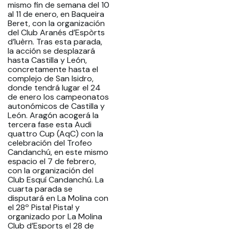
mismo fin de semana del 10
al 11 de enero, en Baqueira
Beret, con la organización
del Club Aranés d’Espòrts
d’Iuèrn. Tras esta parada,
la acción se desplazará
hasta Castilla y León,
concretamente hasta el
complejo de San Isidro,
donde tendrá lugar el 24
de enero los campeonatos
autonómicos de Castilla y
León. Aragón acogerá la
tercera fase esta Audi
quattro Cup (AqC) con la
celebración del Trofeo
Candanchú, en este mismo
espacio el 7 de febrero,
con la organización del
Club Esquí Candanchú. La
cuarta parada se
disputará en La Molina con
el 28º Pista! Pista! y
organizado por La Molina
Club d’Esports el 28 de