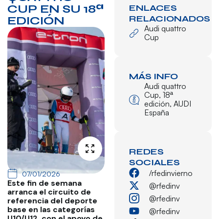
CUP EN SU 18ª
ENLACES
RELACIONADOS
EDICIÓN
Audi quattro
Cup
MÁS INFO
Audi quattro
Cup
,
18ª
edición
,
AUDI
España
REDES
SOCIALES
/rfedinvierno
07/01/2026
Este fin de semana
@rfedinv
arranca el circuito de
@rfedinv
referencia del deporte
base en las categorías
@rfedinv
U10/U12, con el apoyo de