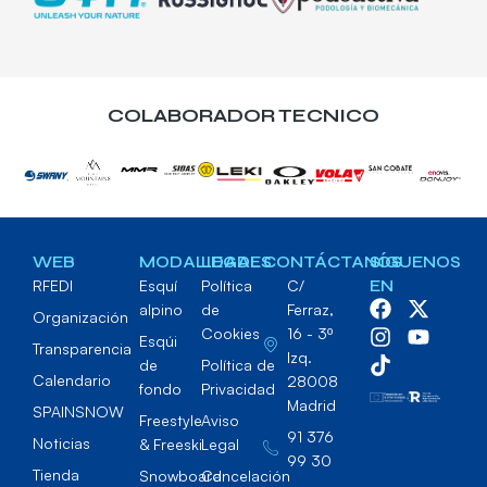
COLABORADOR TECNICO
WEB
MODALIDADES
LEGAL
CONTÁCTANOS
SÍGUENOS
RFEDI
Esquí
Política
C/
EN
alpino
de
Ferraz,
Organización
Cookies
16 - 3º
Esqúi
Transparencia
Izq.
de
Política de
Calendario
28008
fondo
Privacidad
Madrid
SPAINSNOW
Freestyle
Aviso
91 376
Noticias
& Freeski
Legal
99 30
Tienda
Snowboard
Cancelación