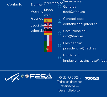
Secretaría y
y reembolso
Contacto
Biathlon
General:
Mapa
Mushing
rfedi@rfedi.es
web
Freeride
Contabilidad:
contabilidad@rfedi.es
Esquí de
velocidad
Comunicación:
info@rfedi.es
Presidencia:
presidencia@rfedi.es
Fundación:
fundacion.spainsnow@rfedi
RFEDI © 2024.
Todos los derechos
reservados –
Desarrollado por