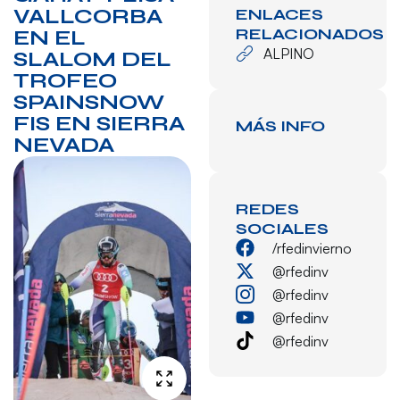
VALLCORBA
ENLACES
RELACIONADOS
EN EL
ALPINO
SLALOM DEL
TROFEO
SPAINSNOW
FIS EN SIERRA
MÁS INFO
NEVADA
REDES
SOCIALES
/rfedinvierno
@rfedinv
@rfedinv
@rfedinv
@rfedinv