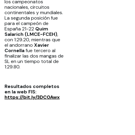
los campeonatos
nacionales, circuitos
continentales y mundiales.
La segunda posición fue
para el campeón de
España 21-22
Quim
Salarich (LMCE-FCEH)
,
con 1:29.20, mientras que
el andorrano
Xavier
Cornella
fue tercero al
finalizar las dos mangas de
SL en un tiempo total de
1:29.80.
Resultados completos
en la web FIS:
https://bit.ly/3DC0Awx