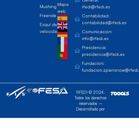
Mapa
Mushing
rfedi@rfedi.es
web
Freeride
Contabilidad:
contabilidad@rfedi.es
Esquí de
velocidad
Comunicación:
info@rfedi.es
Presidencia:
presidencia@rfedi.es
Fundación:
fundacion.spainsnow@rfedi
RFEDI © 2024.
Todos los derechos
reservados –
Desarrollado por