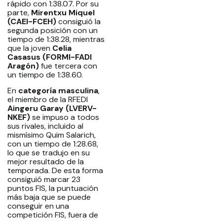
rápido con 1:38.07. Por su
parte,
Mirentxu Miquel
(CAEI-FCEH)
consiguió la
segunda posición con un
tiempo de 1:38.28, mientras
que la joven
Celia
Casasus (FORMI-FADI
Aragón)
fue tercera con
un tiempo de 1:38.60.
En
categoría masculina
,
el miembro de la RFEDI
Aingeru Garay (LVERV-
NKEF)
se impuso a todos
sus rivales, incluido al
mismísimo Quim Salarich,
con un tiempo de 1:28.68,
lo que se tradujo en su
mejor resultado de la
temporada. De esta forma
consiguió marcar 23
puntos FIS, la puntuación
más baja que se puede
conseguir en una
competición FIS, fuera de