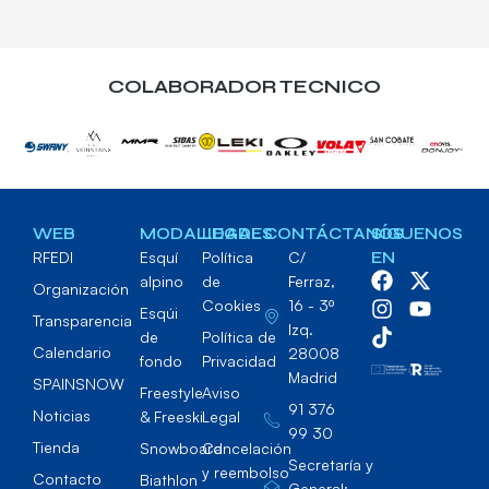
COLABORADOR TECNICO
WEB
MODALIDADES
LEGAL
CONTÁCTANOS
SÍGUENOS
RFEDI
Esquí
Política
C/
EN
alpino
de
Ferraz,
Organización
Cookies
16 - 3º
Esqúi
Transparencia
Izq.
de
Política de
Calendario
28008
fondo
Privacidad
Madrid
SPAINSNOW
Freestyle
Aviso
91 376
Noticias
& Freeski
Legal
99 30
Tienda
Snowboard
Cancelación
Secretaría y
y reembolso
Contacto
Biathlon
General: