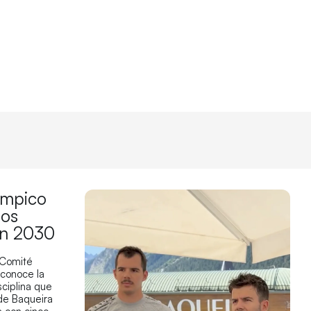
límpico
los
en 2030
 Comité
econoce la
sciplina que
 de Baqueira