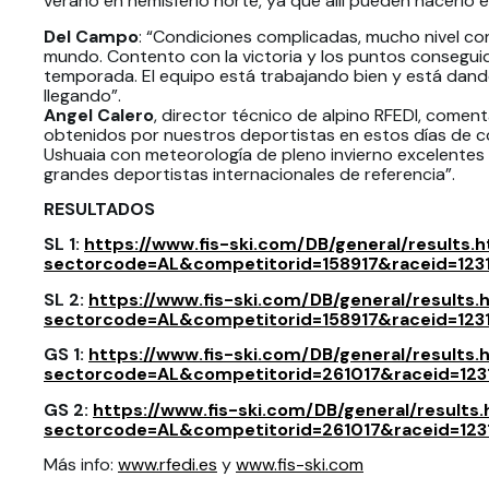
verano en hemisferio norte, ya que allí pueden hacerlo
Del Campo
: “Condiciones complicadas, mucho nivel co
mundo. Contento con la victoria y los puntos consegui
temporada. El equipo está trabajando bien y está dando
llegando”.
Angel Calero
, director técnico de alpino RFEDI, come
obtenidos por nuestros deportistas en estos días de
Ushuaia con meteorología de pleno invierno excelentes 
grandes deportistas internacionales de referencia”.
RESULTADOS
SL 1:
https://www.fis-ski.com/DB/general/results.
sectorcode=AL&competitorid=158917&raceid=1231
SL 2:
https://www.fis-ski.com/DB/general/results.
sectorcode=AL&competitorid=158917&raceid=123
GS 1:
https://www.fis-ski.com/DB/general/results.
sectorcode=AL&competitorid=261017&raceid=123
GS 2:
https://www.fis-ski.com/DB/general/results.
sectorcode=AL&competitorid=261017&raceid=123
Más info:
www.rfedi.es
y
www.fis-ski.com