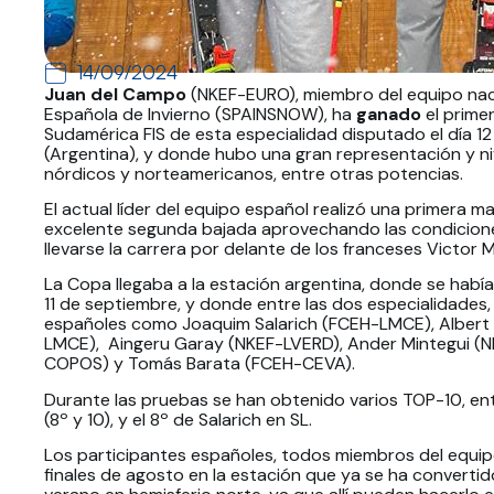
14/09/2024
Juan del Campo
(NKEF-EURO), miembro del equipo naci
Española de Invierno (SPAINSNOW), ha
ganado
el prime
Sudamérica FIS de esta especialidad disputado el día 1
(Argentina), y donde hubo una gran representación y niv
nórdicos y norteamericanos, entre otras potencias.
El actual líder del equipo español realizó una primera 
excelente segunda bajada aprovechando las condiciones
llevarse la carrera por delante de los franceses Victo
La Copa llegaba a la estación argentina, donde se habí
11 de septiembre, y donde entre las dos especialidades
españoles como Joaquim Salarich (FCEH-LMCE), Albert
LMCE), Aingeru Garay (NKEF-LVERD), Ander Mintegui (
COPOS) y Tomás Barata (FCEH-CEVA).
Durante las pruebas se han obtenido varios TOP-10, en
(8º y 10), y el 8º de Salarich en SL.
Los participantes españoles, todos miembros del equip
finales de agosto en la estación que ya se ha converti