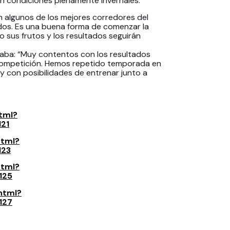
 en condiciones plenamente invernales.
n algunos de los mejores corredores del
dos. Es una buena forma de comenzar la
 sus frutos y los resultados seguirán
ntaba: “Muy contentos con los resultados
 competición. Hemos repetido temporada en
y con posibilidades de entrenar junto a
html?
21
html?
123
html?
125
html?
127