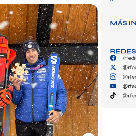
MÁS I
REDES
/rfed
@rfe
@rfe
@rfe
@rfe