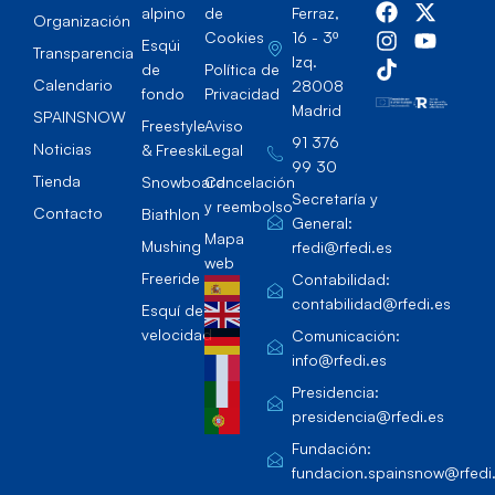
alpino
de
Ferraz,
Organización
Cookies
16 - 3º
Esqúi
Transparencia
Izq.
de
Política de
Calendario
28008
fondo
Privacidad
Madrid
SPAINSNOW
Freestyle
Aviso
91 376
Noticias
& Freeski
Legal
99 30
Tienda
Snowboard
Cancelación
Secretaría y
y reembolso
Contacto
Biathlon
General:
Mapa
Mushing
rfedi@rfedi.es
web
Freeride
Contabilidad:
contabilidad@rfedi.es
Esquí de
velocidad
Comunicación:
info@rfedi.es
Presidencia:
presidencia@rfedi.es
Fundación:
fundacion.spainsnow@rfedi