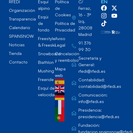
RFEDI
Esquí
Política
C/
EN
alpino
de
Ferraz,
Organización
Cookies
16 - 3º
Esqúi
Transparencia
Izq.
de
Política de
Calendario
28008
fondo
Privacidad
Madrid
SPAINSNOW
Freestyle
Aviso
91 376
Noticias
& Freeski
Legal
99 30
Tienda
Snowboard
Cancelación
Secretaría y
y reembolso
Contacto
Biathlon
General:
Mapa
Mushing
rfedi@rfedi.es
web
Freeride
Contabilidad:
contabilidad@rfedi.es
Esquí de
velocidad
Comunicación:
info@rfedi.es
Presidencia:
presidencia@rfedi.es
Fundación:
fundacion.spainsnow@rfedi