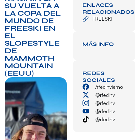
SU VUELTA A
ENLACES
RELACIONADOS
LA COPA DEL
FREESKI
MUNDO DE
FREESKI EN
EL
SLOPESTYLE
MÁS INFO
DE
MAMMOTH
MOUNTAIN
(EEUU)
REDES
SOCIALES
/rfedinvierno
@rfedinv
@rfedinv
@rfedinv
@rfedinv