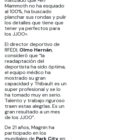
matizado que «en
Mammoth no ha esquiado
al 100%, ha buscado
planchar sus rondas y pulir
los detalles que tiene que
tener ya perfectos para
los JJOO».
El director deportivo de
RFEDI,
Olmo Hernán
,
consideró que “la
readaptación del
deportista ha sido óptima,
el equipo médico ha
mostrado su gran
capacidad y Thibault es un
super profesional y se lo
ha tomado muy en serio.
Talento y trabajo riguroso
traen estas alegrías. Es un
gran resultado a un mes
de los JJOO”.
De 21 años, Magnin ha
participado en los
mundiales de
Park City
en