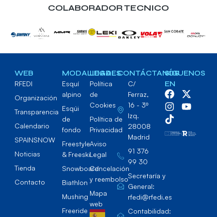
COLABORADOR TECNICO
WEB
MODALIDADES
LEGAL
CONTÁCTANOS
SÍGUENOS
RFEDI
Esquí
Política
C/
EN
alpino
de
Ferraz,
Organización
Cookies
16 - 3º
Esqúi
Transparencia
Izq.
de
Política de
Calendario
28008
fondo
Privacidad
Madrid
SPAINSNOW
Freestyle
Aviso
91 376
Noticias
& Freeski
Legal
99 30
Tienda
Snowboard
Cancelación
Secretaría y
y reembolso
Contacto
Biathlon
General:
Mapa
Mushing
rfedi@rfedi.es
web
Freeride
Contabilidad: