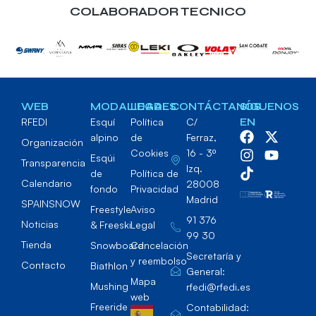
COLABORADOR TECNICO
WEB
MODALIDADES
LEGAL
CONTÁCTANOS
SÍGUENOS
RFEDI
Esquí
Política
C/
EN
alpino
de
Ferraz,
Organización
Cookies
16 - 3º
Esqúi
Transparencia
Izq.
de
Política de
Calendario
28008
fondo
Privacidad
Madrid
SPAINSNOW
Freestyle
Aviso
91 376
Noticias
& Freeski
Legal
99 30
Tienda
Snowboard
Cancelación
Secretaría y
y reembolso
Contacto
Biathlon
General:
Mapa
Mushing
rfedi@rfedi.es
web
Freeride
Contabilidad: