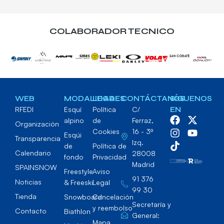
COLABORADOR TECNICO
WEB
MODALIDADES
LEGAL
CONTÁCTANOS
SÍGUENOS
RFEDI
Esquí
Política
C/
EN
alpino
de
Ferraz,
Organización
Cookies
16 - 3º
Esqúi
Transparencia
Izq.
de
Política de
Calendario
28008
fondo
Privacidad
Madrid
SPAINSNOW
Freestyle
Aviso
91 376
Noticias
& Freeski
Legal
99 30
Tienda
Snowboard
Cancelación
Secretaría y
y reembolso
Contacto
Biathlon
General:
Mapa