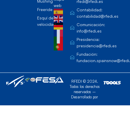
Mushing
rfedi@rfedi.es
web
Freeride
Contabilidad:
contabilidad@rfedi.es
Esquí de
velocidad
Comunicación:
info@rfedi.es
Presidencia:
presidencia@rfedi.es
Fundación:
fundacion.spainsnow@rfedi
RFEDI © 2024.
Todos los derechos
reservados –
Desarrollado por