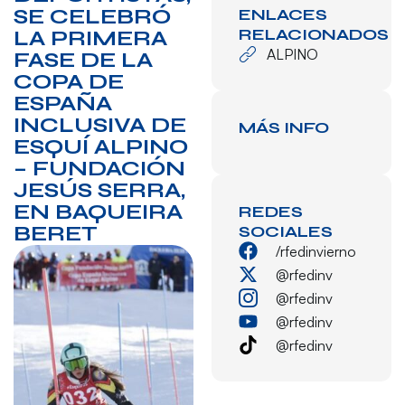
SE CELEBRÓ
ENLACES
RELACIONADOS
LA PRIMERA
ALPINO
FASE DE LA
COPA DE
ESPAÑA
INCLUSIVA DE
MÁS INFO
ESQUÍ ALPINO
– FUNDACIÓN
JESÚS SERRA,
EN BAQUEIRA
REDES
BERET
SOCIALES
/rfedinvierno
@rfedinv
@rfedinv
@rfedinv
@rfedinv