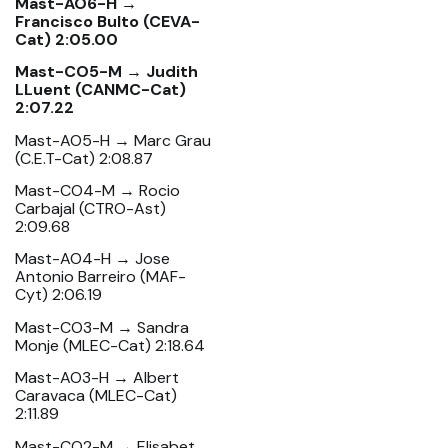
Mast-AO6-H →
Francisco Bulto (CEVA-
Cat) 2:05.00
Mast-CO5-M → Judith
LLuent (CANMC-Cat)
2:07.22
Mast-AO5-H → Marc Grau
(C.E.T-Cat) 2:08.87
Mast-CO4-M → Rocio
Carbajal (CTRO-Ast)
2:09.68
Mast-AO4-H → Jose
Antonio Barreiro (MAF-
Cyt) 2:06.19
Mast-CO3-M → Sandra
Monje (MLEC-Cat) 2:18.64
Mast-AO3-H → Albert
Caravaca (MLEC-Cat)
2:11.89
Mast-CO2-M → Elisabet