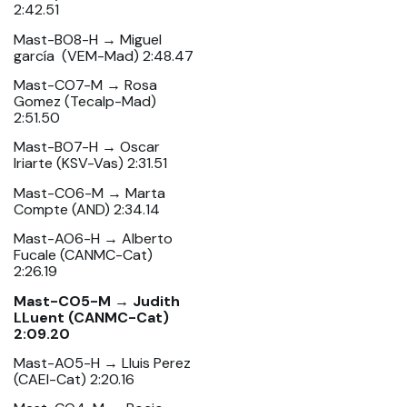
2:42.51
Mast-BO8-H → Miguel
garcía (VEM-Mad) 2:48.47
Mast-CO7-M → Rosa
Gomez (Tecalp-Mad)
2:51.50
Mast-BO7-H → Oscar
Iriarte (KSV-Vas) 2:31.51
Mast-CO6-M → Marta
Compte (AND) 2:34.14
Mast-AO6-H → Alberto
Fucale (CANMC-Cat)
2:26.19
Mast-CO5-M → Judith
LLuent (CANMC-Cat)
2:09.20
Mast-AO5-H → Lluis Perez
(CAEI-Cat) 2:20.16