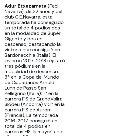
Adur Etxezarreta
(Fed.
Navarra), de 22 años y del
club C.E.Navarra, esta
temporada ha conseguido
un total de 4 podios dos
en la modalidad de Súper
Gigante y dos en
descenso, destacando la
victoria que consiguió en
Bardonecchia (Italia). El
invierno 2017-2018 registró
tres pódiums en la
modalidad de descenso:
3º en la Copa del Mundo
de Ciudadanos Arnold
Lunn de Passo San
Pellegrino (Italia); 1º en la
carrera FIS de GrandValira
Slodeu (Andorra) y 3º en la
carrera FIS de Auron
(Francia). La temporada
2016-2017 consiguió un
total de 4 podios en
carreras FIS, la mayoría de