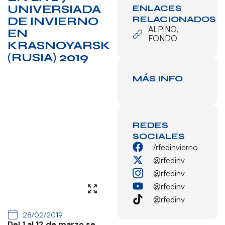
UNIVERSIADA
ENLACES
RELACIONADOS
DE INVIERNO
ALPINO
,
EN
FONDO
KRASNOYARSK
(RUSIA) 2019
MÁS INFO
REDES
SOCIALES
/rfedinvierno
@rfedinv
@rfedinv
@rfedinv
@rfedinv
28/02/2019
Del 1 al 12 de marzo se