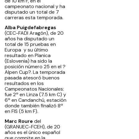
de 10 km F, en el
campeonato nacional y ha
disputado un total de 7
carreras esta temporada.
Alba Puigdefabregas
(CEC-FADI Aragón), de 20
años ha disputado un
total de 15 pruebas en
Europa y su último
resultado en Planica
(Eslovenia) ha sido la
posición número 25 en el ?
Alpen Cup?. La temporada
pasada atesoró buenos
resultados en los
Campeonatos Nacionales:
fue 2ª en Linza (7.5 km C) y
6ª en Candanchú, estación
donde también finalizó 8ª
en FIS (5 km F).
Marc Roure
del
(GRANUEC-FCEH), de 20
años es el único español
que compite en la