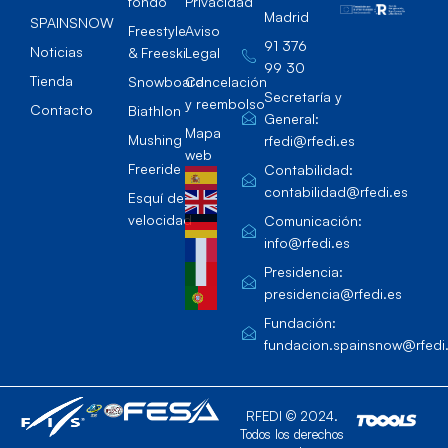
fondo
Privacidad
Madrid
SPAINSNOW
Freestyle
Aviso
91 376
Noticias
& Freeski
Legal
99 30
Tienda
Snowboard
Cancelación
Secretaría y
y reembolso
Contacto
Biathlon
General:
Mapa
Mushing
rfedi@rfedi.es
web
Freeride
Contabilidad:
contabilidad@rfedi.es
Esquí de
velocidad
Comunicación:
info@rfedi.es
Presidencia:
presidencia@rfedi.es
Fundación:
fundacion.spainsnow@rfedi
RFEDI © 2024.
Todos los derechos