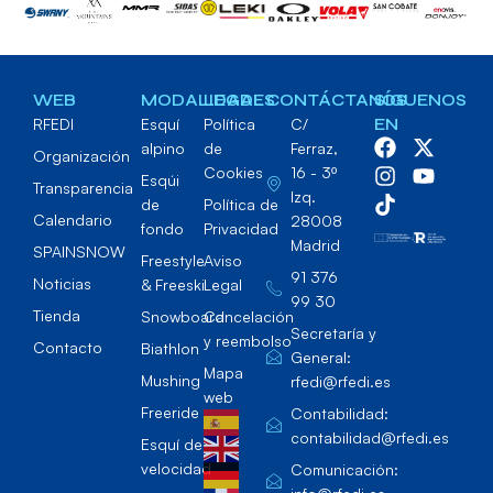
WEB
MODALIDADES
LEGAL
CONTÁCTANOS
SÍGUENOS
RFEDI
Esquí
Política
C/
EN
alpino
de
Ferraz,
Organización
Cookies
16 - 3º
Esqúi
Transparencia
Izq.
de
Política de
Calendario
28008
fondo
Privacidad
Madrid
SPAINSNOW
Freestyle
Aviso
91 376
Noticias
& Freeski
Legal
99 30
Tienda
Snowboard
Cancelación
Secretaría y
y reembolso
Contacto
Biathlon
General:
Mapa
Mushing
rfedi@rfedi.es
web
Freeride
Contabilidad:
contabilidad@rfedi.es
Esquí de
velocidad
Comunicación: