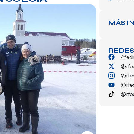
MÁS I
REDES
/rfed
@rfe
@rfe
@rfe
@rfe