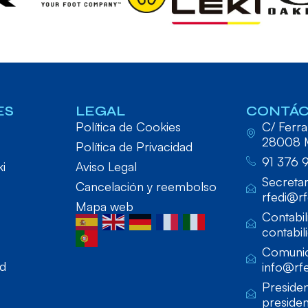
ES
LEGAL
CONTÁ
Política de Cookies
C/ Ferraz
28008 
Política de Privacidad
91 376 
ki
Aviso Legal
Secretar
Cancelación y reembolso
rfedi@rf
Mapa web
Contabil
contabil
Comunic
ad
info@rfe
Presiden
presiden