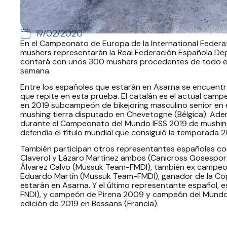
19/02/2020
En el Campeonato de Europa de la International Federat
mushers representarán la Real Federación Española Depo
contará con unos 300 mushers procedentes de todo e
semana.
Entre los españoles que estarán en Asarna se encuentr
que repite en esta prueba. El catalán es el actual cam
en 2019 subcampeón de bikejoring masculino senior en
mushing tierra disputado en Chevetogne (Bélgica). Adem
durante el Campeonato del Mundo IFSS 2019 de mushing 
defendía el título mundial que consiguió la temporada 2
También participan otros representantes españoles 
Claverol y Lázaro Martínez ambos (Canicross Gosesport
Álvarez Calvo (Mussuk Team-FMDI), también ex campeo
Eduardo Martín (Mussuk Team-FMDI), ganador de la Co
estarán en Asarna. Y el último representante español, e
FNDI), y campeón de Pirena 2009 y campeón del Mundo 
edición de 2019 en Bessans (Francia).