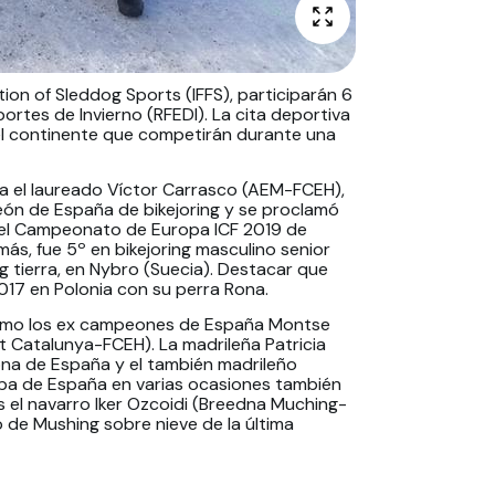
ion of Sleddog Sports (IFFS), participarán 6
rtes de Invierno (RFEDI). La cita deportiva
l continente que competirán durante una
a el laureado Víctor Carrasco (AEM-FCEH),
peón de España de bikejoring y se proclamó
 el Campeonato de Europa ICF 2019 de
ás, fue 5º en bikejoring masculino senior
tierra, en Nybro (Suecia). Destacar que
017 en Polonia con su perra Rona.
como los ex campeones de España Montse
 Catalunya-FCEH). La madrileña Patricia
na de España y el también madrileño
pa de España en varias ocasiones también
s el navarro Iker Ozcoidi (Breedna Muching-
de Mushing sobre nieve de la última