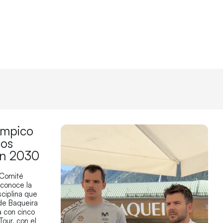
límpico
los
en 2030
 Comité
econoce la
sciplina que
 de Baqueira
 con cinco
Tour, con el