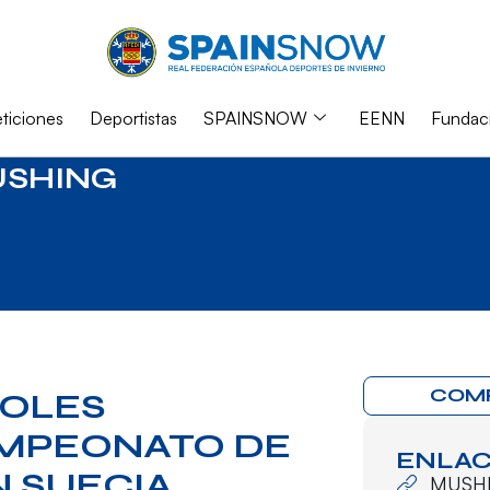
iciones
Deportistas
SPAINSNOW
EENN
Fundac
SHING
COM
ÑOLES
AMPEONATO DE
ENLAC
N SUECIA
MUSH