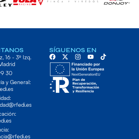
CTANOS
SÍGUENOS EN
, 16 - 3º Izq.
Madrid
99 30
ía y General:
edi.es
idad:
idad@rfedi.es
ación:
di.es
cia:
cia@rfedi.es