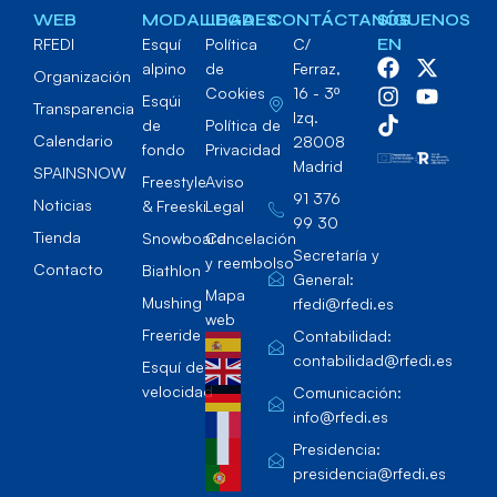
WEB
MODALIDADES
LEGAL
CONTÁCTANOS
SÍGUENOS
RFEDI
Esquí
Política
C/
EN
alpino
de
Ferraz,
Organización
Cookies
16 - 3º
Esqúi
Transparencia
Izq.
de
Política de
Calendario
28008
fondo
Privacidad
Madrid
SPAINSNOW
Freestyle
Aviso
91 376
Noticias
& Freeski
Legal
99 30
Tienda
Snowboard
Cancelación
Secretaría y
y reembolso
Contacto
Biathlon
General:
Mapa
Mushing
rfedi@rfedi.es
web
Freeride
Contabilidad:
contabilidad@rfedi.es
Esquí de
velocidad
Comunicación:
info@rfedi.es
Presidencia:
presidencia@rfedi.es