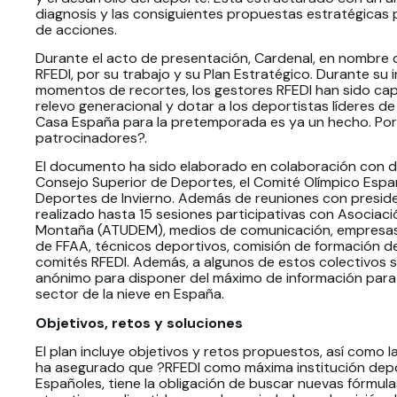
diagnosis y las consiguientes propuestas estratégicas
de acciones.
Durante el acto de presentación, Cardenal, en nombre 
RFEDI, por su trabajo y su Plan Estratégico. Durante su
momentos de recortes, los gestores RFEDI han sido ca
relevo generacional y dotar a los deportistas líderes d
Casa España para la pretemporada es ya un hecho. Por úl
patrocinadores?.
El documento ha sido elaborado en colaboración con di
Consejo Superior de Deportes, el Comité Olímpico Esp
Deportes de Invierno. Además de reuniones con presid
realizado hasta 15 sesiones participativas con Asociaci
Montaña (ATUDEM), medios de comunicación, empresas p
de FFAA, técnicos deportivos, comisión de formación de
comités RFEDI. Además, a algunos de estos colectivos se
anónimo para disponer del máximo de información para e
sector de la nieve en España.
Objetivos, retos y soluciones
El plan incluye objetivos y retos propuestos, así como l
ha asegurado que ?RFEDI como máxima institución depor
Españoles, tiene la obligación de buscar nuevas fórmul