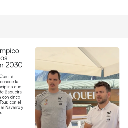
límpico
los
en 2030
 Comité
econoce la
sciplina que
 de Baqueira
 con cinco
Tour, con el
ar Navarro y
co