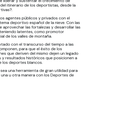
e liderar y sustentar el crecimiento de
el itinerario de los deportistas, desde la
tivas?.
los agentes públicos y privados con el
stema deportivo español de la nieve. Con las
 aprovechar las fortalezas y desarrollar las
 teniendo latentes, como promotor
al de los valles de montaña.
ptado con el transcurso del tiempo a las
componen, para que el éxito de los
nes que deriven del mismo dejen un legado
s y resultados históricos que posicionen a
e los deportes blancos.
sea una herramienta de gran utilidad para
e una u otra manera con los Deportes de