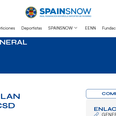
iciones
Deportistas
SPAINSNOW
EENN
Fundac
NERAL
COM
PLAN
CSD
ENLAC
GENE