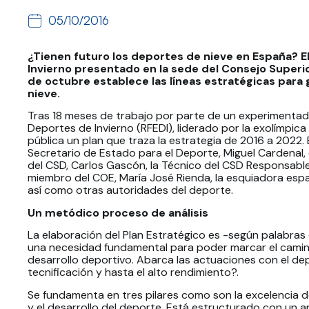
05/10/2016
¿Tienen futuro los deportes de nieve en España? El
Invierno presentado en la sede del Consejo Superi
de octubre establece las líneas estratégicas para
nieve.
Tras 18 meses de trabajo por parte de un experimentad
Deportes de Invierno (RFEDI), liderado por la exolímpica 
pública un plan que traza la estrategia de 2016 a 2022.
Secretario de Estado para el Deporte, Miguel Cardenal,
del CSD, Carlos Gascón, la Técnico del CSD Responsable
miembro del COE, María José Rienda, la esquiadora es
así como otras autoridades del deporte.
Un metódico proceso de análisis
La elaboración del Plan Estratégico es -según palabras
una necesidad fundamental para poder marcar el camino
desarrollo deportivo. Abarca las actuaciones con el d
tecnificación y hasta el alto rendimiento?.
Se fundamenta en tres pilares como son la excelencia de
y el desarrollo del deporte. Está estructurado con un anál