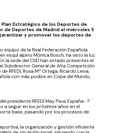
 Plan Estratégico de los Deportes de
or de Deportes de Madrid el miércoles 5
 garantizar y promover los deportes de
o equipo de la Real Federación Española
en esquí alpino Mónica Bosch, ha visto la luz
 En la sede del CSD han estado presentes el
 el Subdirector General de Alta Competición
 de RFEDI, Rosa Mª Ortega, Ricardo Leiva,
pañola con más podios en Copa del Mundo,
 del presidente RFEDI May Peus España- ?
 a seguir en los próximos años en el
eporte base, pasando por los procesos de
portiva, la organización y gestión eficiente
isis de situación inicial, siguiendo con la