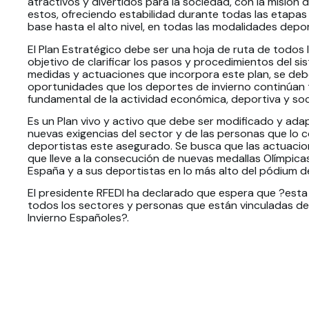
atractivos y divertidos para la sociedad, con la misión d
estos, ofreciendo estabilidad durante todas las etapas d
base hasta el alto nivel, en todas las modalidades depor
El Plan Estratégico debe ser una hoja de ruta de todos 
objetivo de clarificar los pasos y procedimientos del si
medidas y actuaciones que incorpora este plan, se debe
oportunidades que los deportes de invierno continúan
fundamental de la actividad económica, deportiva y soci
Es un Plan vivo y activo que debe ser modificado y ada
nuevas exigencias del sector y de las personas que lo 
deportistas este asegurado. Se busca que las actuacio
que lleve a la consecución de nuevas medallas Olímpica
España y a sus deportistas en lo más alto del pódium d
El presidente RFEDI ha declarado que espera que ?esta 
todos los sectores y personas que están vinculadas d
Invierno Españoles?.