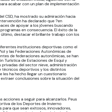
 para acabar con un plan de implementación
del CSD, ha mostrado su admiración hacia
 intervención ha declarado que ?en
paces de apoyar a los jóvenes buscando
e programas en consecuencia. El éxito de la
timo, destacar el brillante trabajo con los
ferentes instituciones deportivas como el
añol y las Federaciones Autonómicas de
entes de federaciones autonómicas, se han
ón Turística de Estaciones de Esquí y
rivadas del sector nieve, administración
 técnicos deportivos y los distintos
 les ha hecho llegar un cuestionario
xtraer conclusiones sobre la situación del
as acciones a seguir para alcanzarlos. Peus
tiva de los Deportes de Invierno
as para que sean exitosos, innovadores,