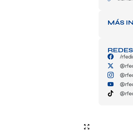
MÁS I
REDES
/rfed
@rfe
@rfe
@rfe
@rfe