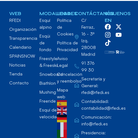
WEB
MODALIDADES
LEGAL
CONTÁCTANOS
SÍGUENOS
RFEDI
Esquí
Política
C/
EN
alpino
de
Ferraz,
Organización
Cookies
16 - 3º
Esqúi
Transparencia
Izq.
de
Política de
Calendario
28008
fondo
Privacidad
Madrid
SPAINSNOW
Freestyle
Aviso
91 376
Noticias
& Freeski
Legal
99 30
Tienda
Snowboard
Cancelación
Secretaría y
y reembolso
Contacto
Biathlon
General:
Mapa
Mushing
rfedi@rfedi.es
web
Freeride
Contabilidad:
contabilidad@rfedi.es
Esquí de
velocidad
Comunicación:
info@rfedi.es
Presidencia: