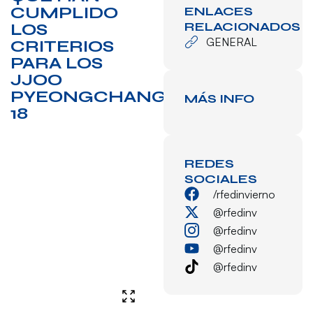
CUMPLIDO
ENLACES
RELACIONADOS
LOS
GENERAL
CRITERIOS
PARA LOS
JJOO
PYEONGCHANG?
MÁS INFO
18
REDES
SOCIALES
/rfedinvierno
@rfedinv
@rfedinv
@rfedinv
@rfedinv