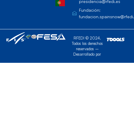
presidencia@rfedi.es
Fundación:
fundacion.spainsnow@rfedi
RFEDI © 2024.
Todos los derechos
reservados –
Desarrollado por