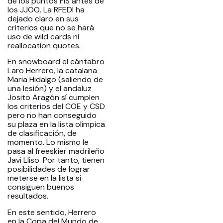
de los puntos FIS antes de
los JJOO. La RFEDI ha
dejado claro en sus
criterios que no se hará
uso de wild cards ni
reallocation quotes.
En snowboard el cántabro
Laro Herrero, la catalana
Maria Hidalgo (saliendo de
una lesión) y el andaluz
Josito Aragón sí cumplen
los criterios del COE y CSD
pero no han conseguido
su plaza en la lista olímpica
de clasificación, de
momento. Lo mismo le
pasa al freeskier madrileño
Javi Lliso. Por tanto, tienen
posibilidades de lograr
meterse en la lista si
consiguen buenos
resultados.
En este sentido, Herrero
en la Copa del Mundo de