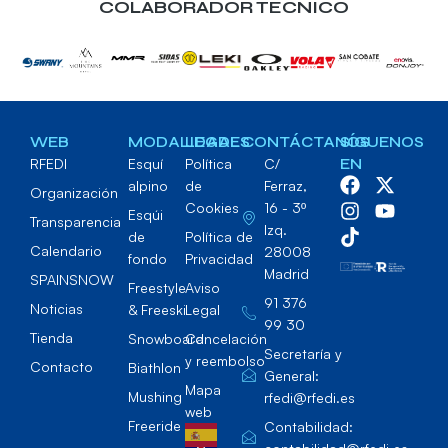
COLABORADOR TECNICO
WEB
MODALIDADES
LEGAL
CONTÁCTANOS
SÍGUENOS
RFEDI
Esquí
Política
C/
EN
alpino
de
Ferraz,
Organización
Cookies
16 - 3º
Esqúi
Transparencia
Izq.
de
Política de
Calendario
28008
fondo
Privacidad
Madrid
SPAINSNOW
Freestyle
Aviso
91 376
Noticias
& Freeski
Legal
99 30
Tienda
Snowboard
Cancelación
Secretaría y
y reembolso
Contacto
Biathlon
General:
Mapa
Mushing
rfedi@rfedi.es
web
Freeride
Contabilidad: