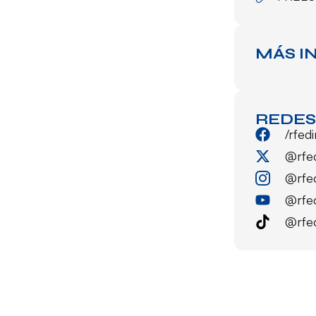
MÁS I
REDES
/rfed
@rfe
@rfe
@rfe
@rfe