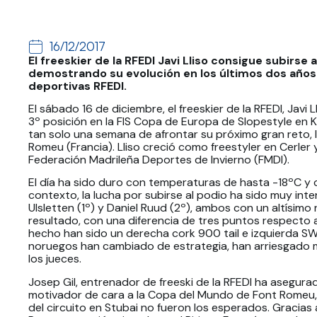
16/12/2017
El freeskier de la RFEDI Javi Lliso consigue subirs
demostrando su evolución en los últimos dos años
deportivas RFEDI.
El sábado 16 de diciembre, el freeskier de la RFEDI, Javi L
3º posición en la FIS Copa de Europa de Slopestyle en 
tan solo una semana de afrontar su próximo gran reto,
Romeu (Francia). Lliso creció como freestyler en Cerler 
Federación Madrileña Deportes de Invierno (FMDI).
El día ha sido duro con temperaturas de hasta -18ºC y 
contexto, la lucha por subirse al podio ha sido muy inte
Ulsletten (1º) y Daniel Ruud (2º), ambos con un altísimo n
resultado, con una diferencia de tres puntos respecto 
hecho han sido un derecha cork 900 tail e izquierda SW
noruegos han cambiado de estrategia, han arriesgado 
los jueces.
Josep Gil, entrenador de freeski de la RFEDI ha asegur
motivador de cara a la Copa del Mundo de Font Romeu, 
del circuito en Stubai no fueron los esperados. Gracias 