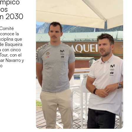
límpico
los
en 2030
 Comité
econoce la
sciplina que
 de Baqueira
 con cinco
Tour, con el
ar Navarro y
co