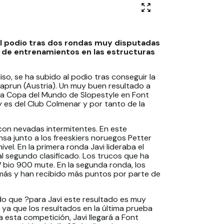
e al podio tras dos rondas muy disputadas
 de entrenamientos en las estructuras
liso, se ha subido al podio tras conseguir la
Kaprun (Austria). Un muy buen resultado a
 la Copa del Mundo de Slopestyle en Font
y es del Club Colmenar y por tanto de la
con nevadas intermitentes. En este
nsa junto a los freeskiers noruegos Petter
ivel. En la primera ronda Javi lideraba el
al segundo clasificado. Los trucos que ha
 bio 900 mute. En la segunda ronda, los
más y han recibido más puntos por parte de
ado que ?para Javi este resultado es muy
ya que los resultados en la última prueba
a esta competición, Javi llegará a Font