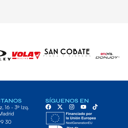
CTANOS
SÍGUENOS EN
, 16 - 3º Izq.
Madrid
99 30