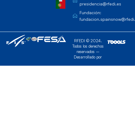
presidencia@rfedi.es
Fundación:
fundacion.spainsnow@rfedi
RFEDI © 2024.
Todos los derechos
reservados –
Desarrollado por