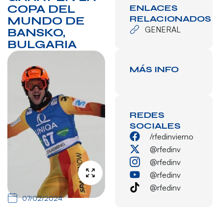
COPA DEL
ENLACES
RELACIONADOS
MUNDO DE
GENERAL
BANSKO,
BULGARIA
MÁS INFO
REDES
SOCIALES
/rfedinvierno
@rfedinv
@rfedinv
@rfedinv
@rfedinv
07/02/2024