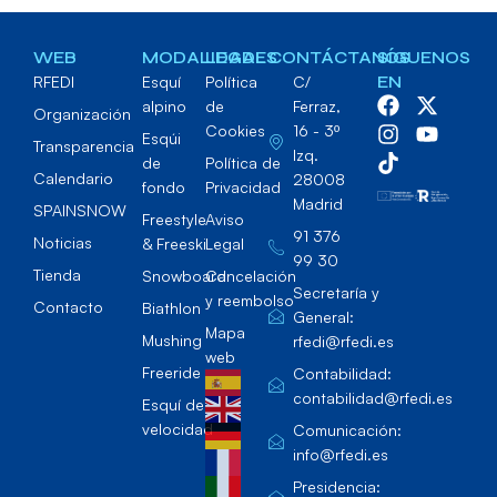
WEB
MODALIDADES
LEGAL
CONTÁCTANOS
SÍGUENOS
RFEDI
Esquí
Política
C/
EN
alpino
de
Ferraz,
Organización
Cookies
16 - 3º
Esqúi
Transparencia
Izq.
de
Política de
Calendario
28008
fondo
Privacidad
Madrid
SPAINSNOW
Freestyle
Aviso
91 376
Noticias
& Freeski
Legal
99 30
Tienda
Snowboard
Cancelación
Secretaría y
y reembolso
Contacto
Biathlon
General:
Mapa
Mushing
rfedi@rfedi.es
web
Freeride
Contabilidad:
contabilidad@rfedi.es
Esquí de
velocidad
Comunicación:
info@rfedi.es
Presidencia: