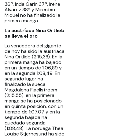
36ª, Inda Garin 37ª, Irene
Álvarez 38ª y Mirentxu
Miquel no ha finalizado la
primera manga.
La austríaca Nina Ortlieb
se lleva el oro
La vencedora del gigante
de hoy ha sido la austríaca
Nina Ortlieb (2:15,38). En la
primera manga ha bajado
en un tiempo de 1:06,89 y
en la segunda 1:08,49. En
segundo lugar ha
finalizado la sueca
Magdalena Fjaellstroem
(2:15,55): en la primera
manga se ha posicionado
en quinta posición, con un
tiempo de 1:07.07 y en la
segunda bajada ha
quedado segunda
(1:08,48). La noruega Thea
Louise Stjernesund ha sido