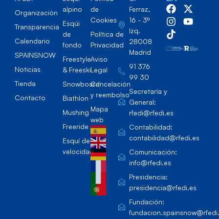
alpino
de
Ferraz,
Organización
Cookies
16 - 3º
Esqúi
Transparencia
Izq.
de
Política de
Calendario
28008
fondo
Privacidad
Madrid
SPAINSNOW
Freestyle
Aviso
91 376
Noticias
& Freeski
Legal
99 30
Tienda
Snowboard
Cancelación
Secretaría y
y reembolso
Contacto
Biathlon
General:
Mapa
Mushing
rfedi@rfedi.es
web
Freeride
Contabilidad:
contabilidad@rfedi.es
Esquí de
velocidad
Comunicación:
info@rfedi.es
Presidencia:
presidencia@rfedi.es
Fundación:
fundacion.spainsnow@rfedi