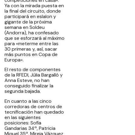
competiciones en casa».
Ya con la mirada puesta en
la final del circuito, donde
participará en eslalon y
gigante de la próxima
semana en Soldeu
(Andorra), ha confesado
que se esforzará al máximo
para «meterme entre las
30 primeras y, así, sacar
más puntos en Copa de
Europa».
El resto de componentes
de la RFEDI, Júlia Bargalló y
Anna Esteve, no han
conseguido finalizar la
segunda bajada.
En cuanto a las cinco
corredoras de centros de
tecnificación han quedado
en las siguientes
posiciones: Sofía
Gandarias 34ª, Patricia
Miquel 35ª, Mireia Vázquez