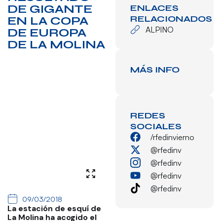
DE GIGANTE
ENLACES
RELACIONADOS
EN LA COPA
ALPINO
DE EUROPA
DE LA MOLINA
MÁS INFO
REDES
SOCIALES
/rfedinvierno
@rfedinv
@rfedinv
@rfedinv
@rfedinv
09/03/2018
La estación de esquí de
La Molina ha acogido el