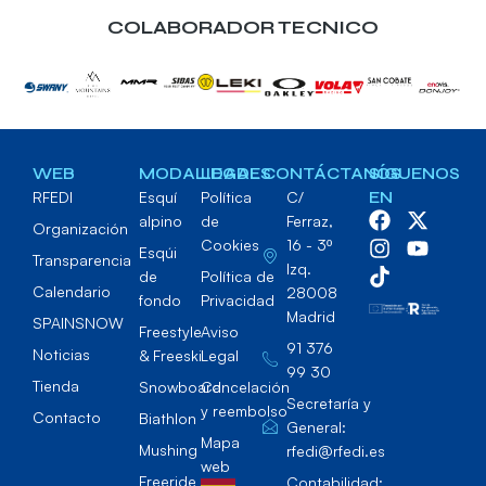
COLABORADOR TECNICO
WEB
MODALIDADES
LEGAL
CONTÁCTANOS
SÍGUENOS
RFEDI
Esquí
Política
C/
EN
alpino
de
Ferraz,
Organización
Cookies
16 - 3º
Esqúi
Transparencia
Izq.
de
Política de
Calendario
28008
fondo
Privacidad
Madrid
SPAINSNOW
Freestyle
Aviso
91 376
Noticias
& Freeski
Legal
99 30
Tienda
Snowboard
Cancelación
Secretaría y
y reembolso
Contacto
Biathlon
General:
Mapa
Mushing
rfedi@rfedi.es
web
Freeride
Contabilidad: