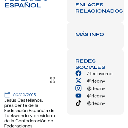
ESPAÑOL
ENLACES
RELACIONADOS
MÁS INFO
REDES
SOCIALES
/rfedinvierno
@rfedinv
@rfedinv
09/09/2015
@rfedinv
Jesús Castellanos,
@rfedinv
presidente de la
Federación Española de
Taekwondo y presidente
de la Confederación de
Federaciones