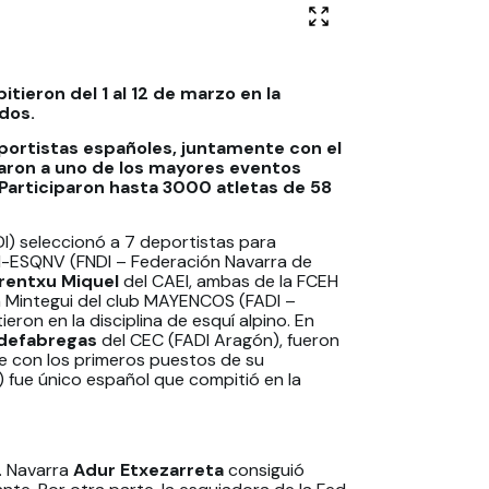
tieron del 1 al 12 de marzo en la
dos.
eportistas españoles, juntamente con el
zaron a uno de los mayores eventos
 Participaron hasta 3000 atletas de 58
I) seleccionó a 7 deportistas para
I-ESQNV (FNDI – Federación Navarra de
rentxu Miquel
del CAEI, ambas de la FCEH
n Mintegui del club MAYENCOS (FADI –
ron en la disciplina de esquí alpino. En
gdefabregas
del CEC (FADI Aragón), fueron
e con los primeros puestos de su
fue único español que compitió en la
d. Navarra
Adur Etxezarreta
consiguió