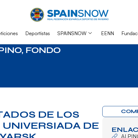
iciones
Deportistas
SPAINSNOW
EENN
Fundac
PINO
,
FONDO
COM
TADOS DE LOS
 UNIVERSIADA DE
ENLAC
OYARSK
ALPIN