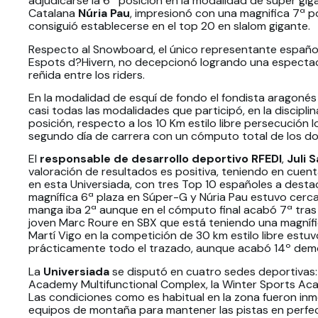
adjudicarse la 6ª posición en la modalidad de súper giga
Catalana
Núria Pau
, impresionó con una magnifica 7ª p
consiguió establecerse en el top 20 en slalom gigante.
Respecto al Snowboard, el único representante españ
Espots d?Hivern, no decepcionó logrando una espectac
reñida entre los riders.
En la modalidad de esquí de fondo el fondista aragoné
casi todas las modalidades que participó, en la discipli
posición, respecto a los 10 Km estilo libre persecución 
segundo día de carrera con un cómputo total de los dos
El
responsable de desarrollo deportivo RFEDI
,
Juli S
valoración de resultados es positiva, teniendo en cuenta
en esta Universiada, con tres Top 10 españoles a destac
magnífica 6ª plaza en Súper-G y Núria Pau estuvo cerca 
manga iba 2ª aunque en el cómputo final acabó 7ª tras 
joven Marc Roure en SBX que está teniendo una magníf
Martí Vigo en la competición de 30 km estilo libre estuv
prácticamente todo el trazado, aunque acabó 14º dem
La
Universiada
se disputó en cuatro sedes deportivas: 
Academy Multifunctional Complex, la Winter Sports Aca
Las condiciones como es habitual en la zona fueron inme
equipos de montaña para mantener las pistas en perfec