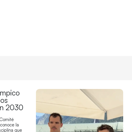
límpico
los
en 2030
 Comité
econoce la
sciplina que