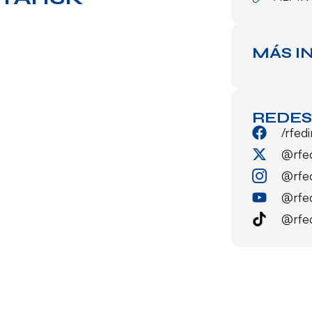
MÁS I
REDES
/rfed
@rfe
@rfe
@rfe
@rfe