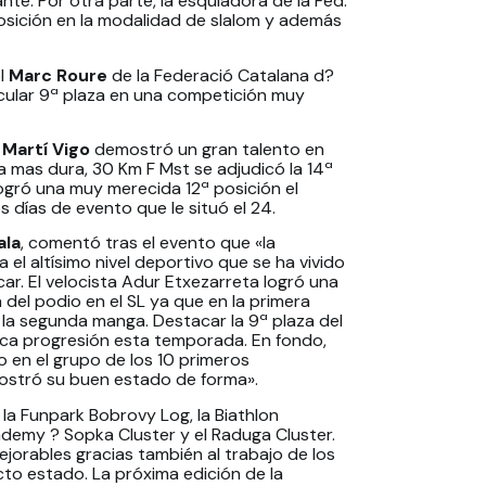
nte. Por otra parte, la esquiadora de la Fed.
osición en la modalidad de slalom y además
ol
Marc Roure
de la Federació Catalana d?
ular 9ª plaza en una competición muy
s
Martí Vigo
demostró un gran
talento en
na mas dura, 30 Km F Mst se adjudicó la 14ª
logró una muy merecida 12ª posición el
 días de evento que le situó el 24.
ala
, comentó tras el evento que «la
 el altísimo nivel deportivo que se ha vivido
ar. El velocista Adur Etxezarreta logró una
del podio en el SL ya que en la primera
la segunda manga. Destacar la 9ª plaza del
ica progresión esta temporada. En fondo,
o en el grupo de los 10 primeros
ostró su buen estado de forma».
la Funpark Bobrovy Log, la Biathlon
demy ? Sopka Cluster y el Raduga Cluster.
jorables gracias también al trabajo de los
to estado. La próxima edición de la