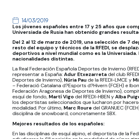
14/03/2019
Los jóvenes españoles entre 17 y 25 años que compi
Universiada de Rusia han obtenido grandes resulta
Del 2 al 12 de marzo de 2019, una selección de 7 d
resto del equipo y técnicos de la RFEDI, se despla
deportivos a nivel mundial como es la Universiada.
nacionalidades distintas.
La Real Federación Española Deportes de Invierno (RFED
representar a España:
Adur Etxezarreta
del club RFED
Deportes de Invierno),
Núria Pau
de la RFEDI-LMCE y
Mi
– Federació Catalana d?Esports d?Hivern (FCEH) e Ibo
Federación Aragonesa de Deportes de Invierno), compitie
esquí de fondo,
Martí Vigo
del RFEDI-HBEN y
Alba Pui
los deportistas seleccionados que lucharon por hacers
modalidad. Por último,
Marc Roure
del GRANUEC (FCEH) 
disciplina de snowboard, concretamente SBX.
Mejores resultados de los españoles:
En las disciplinas de esquí alpino, el deportista de la Fe