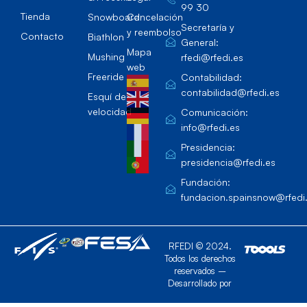
99 30
Tienda
Snowboard
Cancelación
Secretaría y
y reembolso
Contacto
Biathlon
General:
Mapa
Mushing
rfedi@rfedi.es
web
Freeride
Contabilidad:
contabilidad@rfedi.es
Esquí de
velocidad
Comunicación:
info@rfedi.es
Presidencia:
presidencia@rfedi.es
Fundación:
fundacion.spainsnow@rfedi
RFEDI © 2024.
Todos los derechos
reservados –
Desarrollado por