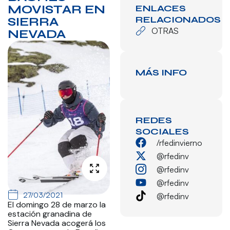
MOVISTAR EN
ENLACES
RELACIONADOS
SIERRA
OTRAS
NEVADA
MÁS INFO
REDES
SOCIALES
/rfedinvierno
@rfedinv
@rfedinv
@rfedinv
27/03/2021
@rfedinv
El domingo 28 de marzo la
estación granadina de
Sierra Nevada acogerá los