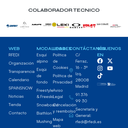
COLABORADOR TECNICO
WEB
MODALIDADES
LEGAL
CONTÁCTANOS
SÍGUENOS
RFEDI
Esquí
Política
C/
EN
alpino
de
Ferraz,
Organización
Cookies
16 - 3º
Esqúi
Transparencia
Izq.
de
Política de
Calendario
28008
fondo
Privacidad
Madrid
SPAINSNOW
Freestyle
Aviso
91 376
Noticias
& Freeski
Legal
99 30
Tienda
Snowboard
Cancelación
Secretaría y
y reembolso
Contacto
Biathlon
General:
Mapa
Mushing
rfedi@rfedi.es
web