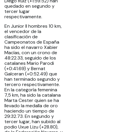
Diego Ruíz (+1:59.52) han
quedado en segundo y
tercer lugar
respectivamente.
En Junior II hombres 10 km,
el vencedor de la
clasificación de
Campeonatos de España
ha sido el navarro Xabier
Macías, con un crono de
48:22.33, seguido de los
catalanes Mario Parodi
(+0:41.69) y Bernat
Galceran (+0:52.49) que
han terminado segundo y
tercero respectivamente.
En la categoría femenina
7,5 km, ha sido la catalana
Marta Cester quien se ha
llevado la medalla de oro
haciendo un tiempo de
29:32.73. En segundo y
tercer lugar, han subido al
podio Uxue Lizu (+28.80),