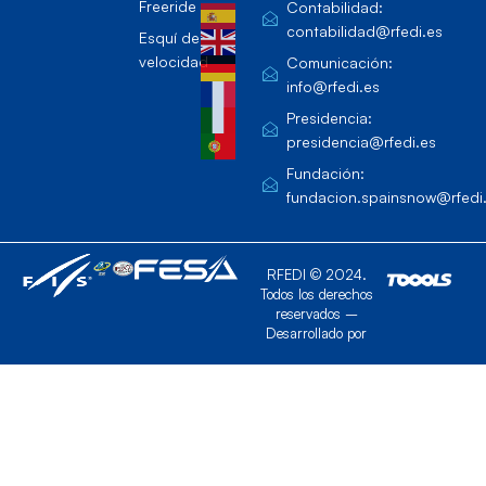
Freeride
Contabilidad:
contabilidad@rfedi.es
Esquí de
velocidad
Comunicación:
info@rfedi.es
Presidencia:
presidencia@rfedi.es
Fundación:
fundacion.spainsnow@rfedi
RFEDI © 2024.
Todos los derechos
reservados –
Desarrollado por