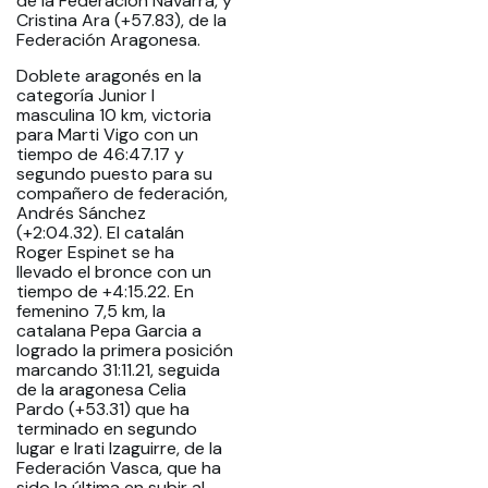
de la Federación Navarra, y
Cristina Ara (+57.83), de la
Federación Aragonesa.
Doblete aragonés en la
categoría Junior I
masculina 10 km, victoria
para Marti Vigo con un
tiempo de 46:47.17 y
segundo puesto para su
compañero de federación,
Andrés Sánchez
(+2:04.32). El catalán
Roger Espinet se ha
llevado el bronce con un
tiempo de +4:15.22. En
femenino 7,5 km, la
catalana Pepa Garcia a
logrado la primera posición
marcando 31:11.21, seguida
de la aragonesa Celia
Pardo (+53.31) que ha
terminado en segundo
lugar e Irati Izaguirre, de la
Federación Vasca, que ha
sido la última en subir al