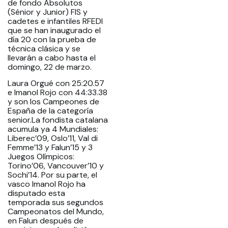
de fondo Absolutos
(Sénior y Junior) FIS y
cadetes e infantiles RFEDI
que se han inaugurado el
día 20 con la prueba de
técnica clásica y se
llevarán a cabo hasta el
domingo, 22 de marzo.
Laura Orgué con 25:20.57
e Imanol Rojo con 44:33.38
y son los Campeones de
España de la categoría
senior.La fondista catalana
acumula ya 4 Mundiales:
Liberec’09, Oslo’11, Val di
Femme’13 y Falun’15 y 3
Juegos Olímpicos:
Torino’06, Vancouver’10 y
Sochi’14. Por su parte, el
vasco Imanol Rojo ha
disputado esta
temporada sus segundos
Campeonatos del Mundo,
en Falun después de