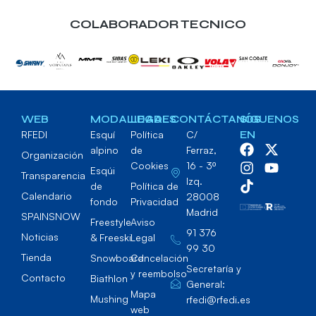
COLABORADOR TECNICO
WEB
MODALIDADES
LEGAL
CONTÁCTANOS
SÍGUENOS
RFEDI
Esquí
Política
C/
EN
alpino
de
Ferraz,
Organización
Cookies
16 - 3º
Esqúi
Transparencia
Izq.
de
Política de
Calendario
28008
fondo
Privacidad
Madrid
SPAINSNOW
Freestyle
Aviso
91 376
Noticias
& Freeski
Legal
99 30
Tienda
Snowboard
Cancelación
Secretaría y
y reembolso
Contacto
Biathlon
General:
Mapa
Mushing
rfedi@rfedi.es
web