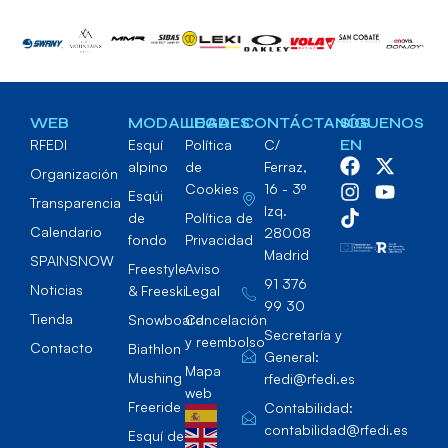
WEB
MODALIDADES
LEGAL
CONTÁCTANOS
SÍGUENOS
RFEDI
Esquí
Política
C/
EN
alpino
de
Ferraz,
Organización
Cookies
16 - 3º
Esqúi
Transparencia
Izq.
de
Política de
Calendario
28008
fondo
Privacidad
Madrid
SPAINSNOW
Freestyle
Aviso
91 376
Noticias
& Freeski
Legal
99 30
Tienda
Snowboard
Cancelación
Secretaría y
y reembolso
Contacto
Biathlon
General:
Mapa
Mushing
rfedi@rfedi.es
web
Freeride
Contabilidad:
contabilidad@rfedi.es
Esquí de