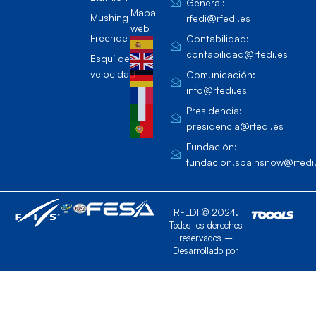
General:
Mapa
Mushing
rfedi@rfedi.es
web
Freeride
Contabilidad:
contabilidad@rfedi.es
Esquí de
velocidad
Comunicación:
info@rfedi.es
Presidencia:
presidencia@rfedi.es
Fundación:
fundacion.spainsnow@rfedi
RFEDI © 2024.
Todos los derechos
reservados –
Desarrollado por