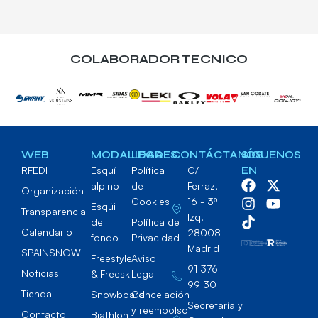
COLABORADOR TECNICO
WEB
MODALIDADES
LEGAL
CONTÁCTANOS
SÍGUENOS
RFEDI
Esquí
Política
C/
EN
alpino
de
Ferraz,
Organización
Cookies
16 - 3º
Esqúi
Transparencia
Izq.
de
Política de
Calendario
28008
fondo
Privacidad
Madrid
SPAINSNOW
Freestyle
Aviso
91 376
Noticias
& Freeski
Legal
99 30
Tienda
Snowboard
Cancelación
Secretaría y
y reembolso
Contacto
Biathlon