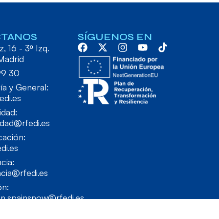
CTANOS
SÍGUENOS EN
, 16 - 3º Izq.
Madrid
99 30
ía y General:
edi.es
idad:
idad@rfedi.es
ación:
di.es
cia:
cia@rfedi.es
ón:
on.spainsnow@rfedi.es