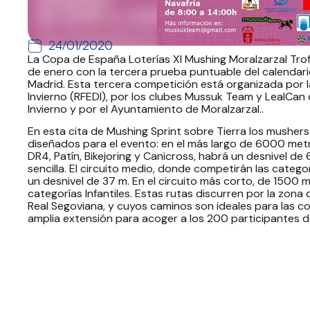
24/01/2020
La Copa de España Loterías XI Mushing Moralzarzal Tr
de enero con la tercera prueba puntuable del calendari
Madrid. Esta tercera competición está organizada por 
Invierno (RFEDI), por los clubes Mussuk Team y LealCan
Invierno y por el Ayuntamiento de Moralzarzal..
En esta cita de Mushing Sprint sobre Tierra los mushers
diseñados para el evento: en el más largo de 6000 met
DR4, Patín, Bikejoring y Canicross, habrá un desnivel de 
sencilla. El circuito medio, donde competirán las categ
un desnivel de 37 m. En el circuito más corto, de 1500 
categorías Infantiles. Estas rutas discurren por la zon
Real Segoviana, y cuyos caminos son ideales para las co
amplia extensión para acoger a los 200 participantes d