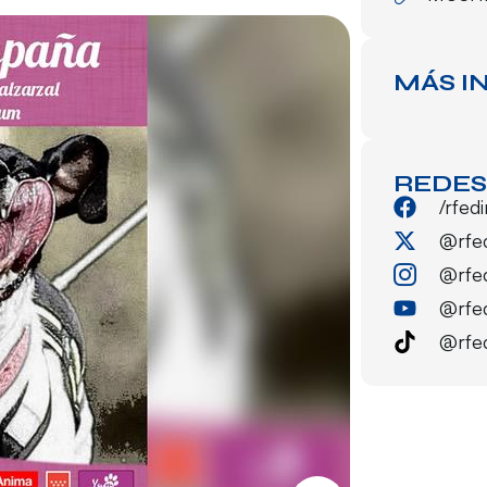
MÁS I
REDES
/rfed
@rfe
@rfe
@rfe
@rfe