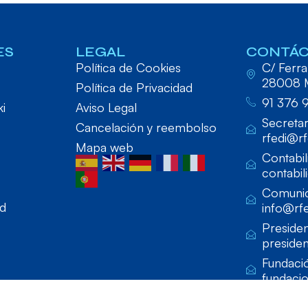
ES
LEGAL
CONTÁ
Política de Cookies
C/ Ferraz
28008 
Política de Privacidad
91 376 
ki
Aviso Legal
Secretar
Cancelación y reembolso
rfedi@rf
Mapa web
Contabil
contabil
Comunic
ad
info@rfe
Presiden
presiden
Fundaci
fundaci