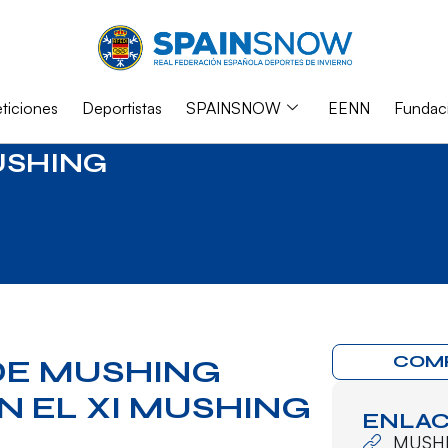
iciones
Deportistas
SPAINSNOW
EENN
Fundac
SHING
COM
DE MUSHING
N EL XI MUSHING
ENLAC
MUSH