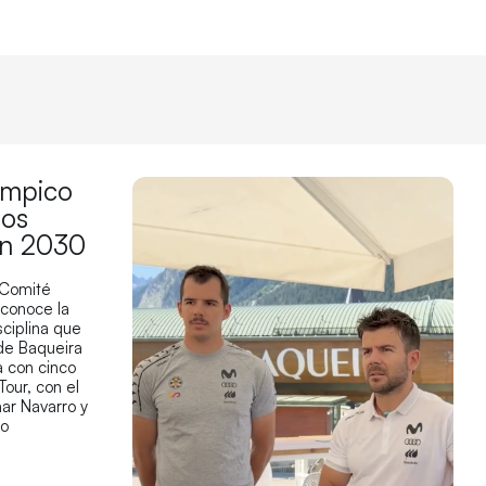
límpico
los
en 2030
 Comité
econoce la
sciplina que
 de Baqueira
 con cinco
Tour, con el
ar Navarro y
co