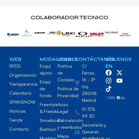
COLABORADOR TECNICO
WEB
MODALIDADES
LEGAL
CONTÁCTANOS
SÍGUENOS
RFEDI
Esquí
Política
C/
EN
alpino
de
Ferraz,
Organización
Cookies
16 - 3º
Esqúi
Transparencia
Izq.
de
Política de
Calendario
28008
fondo
Privacidad
Madrid
SPAINSNOW
Freestyle
Aviso
91 376
Noticias
& Freeski
Legal
99 30
Tienda
Snowboard
Cancelación
Secretaría y
y reembolso
Contacto
Biathlon
General:
Mapa
Mushing
rfedi@rfedi.es