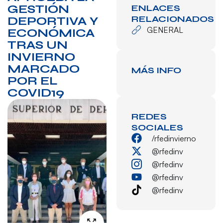
GESTIÓN
ENLACES
RELACIONADOS
DEPORTIVA Y
GENERAL
ECONÓMICA
TRAS UN
INVIERNO
MARCADO
MÁS INFO
POR EL
COVID19
REDES
SOCIALES
/rfedinvierno
@rfedinv
@rfedinv
@rfedinv
@rfedinv