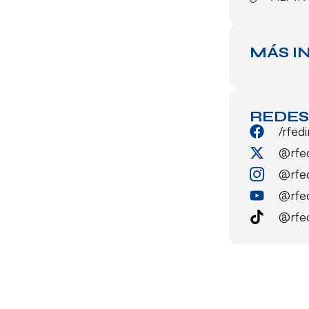
MÁS I
REDES
/rfed
@rfe
@rfe
@rfe
@rfe