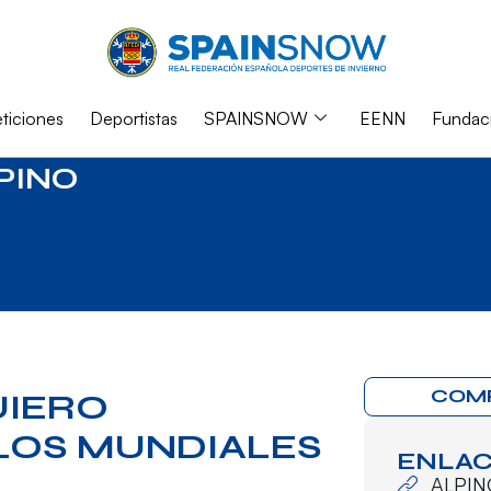
iciones
Deportistas
SPAINSNOW
EENN
Fundac
PINO
COM
UIERO
LOS MUNDIALES
ENLAC
ALPIN