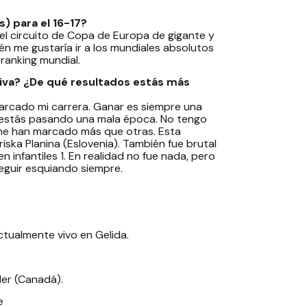
) para el 16-17?
l circuito de Copa de Europa de gigante y
én me gustaría ir a los mundiales absolutos
 ranking mundial.
iva? ¿De qué resultados estás más
arcado mi carrera. Ganar es siempre una
 estás pasando una mala época. No tengo
 me han marcado más que otras. Esta
ska Planina (Eslovenia). También fue brutal
 infantiles 1. En realidad no fue nada, pero
eguir esquiando siempre.
ctualmente vivo en Gelida.
ler (Canadá).
e