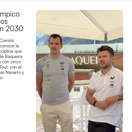
límpico
los
en 2030
 Comité
econoce la
sciplina que
 de Baqueira
 con cinco
Tour, con el
ar Navarro y
co