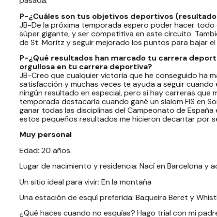
pasada.
P-¿Cuáles son tus objetivos deportivos (resultados
JB-De la próxima temporada espero poder hacer todo e
súper gigante, y ser competitiva en este circuito. Tambi
de St. Moritz y seguir mejorado los puntos para bajar el
P-¿Qué resultados han marcado tu carrera deport
orgullosa en tu carrera deportiva?
JB-Creo que cualquier victoria que he conseguido ha m
satisfacción y muchas veces te ayuda a seguir cuando
ningún resultado en especial, pero sí hay carreras que
temporada destacaría cuando gané un slalom FIS en Sori
ganar todas las disciplinas del Campeonato de España en
estos pequeños resultados me hicieron decantar por s
Muy personal
Edad: 20 años.
Lugar de nacimiento y residencia: Nací en Barcelona y a
Un sitio ideal para vivir: En la montaña
Una estación de esquí preferida: Baqueira Beret y Whist
¿Qué haces cuando no esquías? Hago trial con mi padr