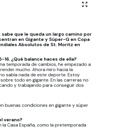
EI, sabe que le queda un largo camino por
centran en Gigante y Súper-G en Copa
undiales Absolutos de St. Moritz en
16. ¿Qué balance haces de ella?
do una temporada de cambios, he empezado a
prender mucho. Ahora miro hacia la
o sabía nada de este deporte. Estoy
sobre todo en gigante. En las carreras no
scando y trabajando para conseguir dos
en buenas condiciones en gigante y súper
el verano?
n la Casa España, como la pretemporada