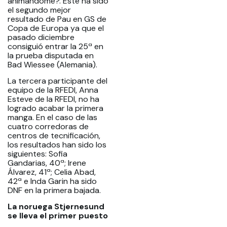
animándome?. Este ha sido
el segundo mejor
resultado de Pau en GS de
Copa de Europa ya que el
pasado diciembre
consiguió entrar la 25ª en
la prueba disputada en
Bad Wiessee (Alemania).
La tercera participante del
equipo de la RFEDI, Anna
Esteve de la RFEDI, no ha
logrado acabar la primera
manga. En el caso de las
cuatro corredoras de
centros de tecnificación,
los resultados han sido los
siguientes: Sofia
Gandarias, 40ª; Irene
Álvarez, 41ª; Celia Abad,
42ª e Inda Garin ha sido
DNF en la primera bajada.
La noruega Stjernesund
se lleva el primer puesto