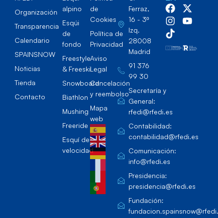
alpino
de
Ferraz,
Organización
Cookies
16 - 3º
Esqúi
Transparencia
Izq.
de
Política de
Calendario
28008
fondo
Privacidad
Madrid
SPAINSNOW
Freestyle
Aviso
91 376
Noticias
& Freeski
Legal
99 30
Tienda
Snowboard
Cancelación
Secretaría y
y reembolso
Contacto
Biathlon
General:
Mapa
Mushing
rfedi@rfedi.es
web
Freeride
Contabilidad:
contabilidad@rfedi.es
Esquí de
velocidad
Comunicación:
info@rfedi.es
Presidencia:
presidencia@rfedi.es
Fundación:
fundacion.spainsnow@rfedi