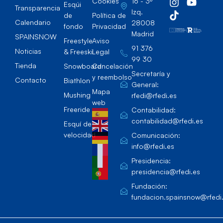
Cookies
16 - 3º
Esqúi
Transparencia
Izq.
de
Política de
Calendario
28008
fondo
Privacidad
Madrid
SPAINSNOW
Freestyle
Aviso
91 376
Noticias
& Freeski
Legal
99 30
Tienda
Snowboard
Cancelación
Secretaría y
y reembolso
Contacto
Biathlon
General:
Mapa
Mushing
rfedi@rfedi.es
web
Freeride
Contabilidad:
contabilidad@rfedi.es
Esquí de
velocidad
Comunicación:
info@rfedi.es
Presidencia:
presidencia@rfedi.es
Fundación:
fundacion.spainsnow@rfedi