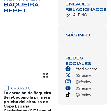
BAQUEIRA
ENLACES
RELACIONADOS
BERET
ALPINO
MÁS INFO
REDES
SOCIALES
/rfedinvierno
@rfedinv
@rfedinv
@rfedinv
07/03/2018
La estación de Baqueira
@rfedinv
Beret acogió la primera
prueba del circuito de
Copa España
Ciudadanos (CIT) con el