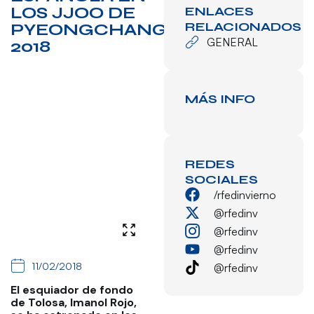
LOS JJOO DE
ENLACES
RELACIONADOS
PYEONGCHANG
GENERAL
2018
MÁS INFO
REDES
SOCIALES
/rfedinvierno
@rfedinv
@rfedinv
@rfedinv
11/02/2018
@rfedinv
El esquiador de fondo
de Tolosa, Imanol Rojo,