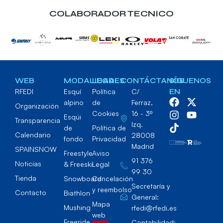
COLABORADOR TECNICO
WEB
MODALIDADES
LEGAL
CONTÁCTANOS
SÍGUENOS
RFEDI
Esquí
Política
C/
EN
alpino
de
Ferraz,
Organización
Cookies
16 - 3º
Esqúi
Transparencia
Izq.
de
Política de
Calendario
28008
fondo
Privacidad
Madrid
SPAINSNOW
Freestyle
Aviso
91 376
Noticias
& Freeski
Legal
99 30
Tienda
Snowboard
Cancelación
Secretaría y
y reembolso
Contacto
Biathlon
General:
Mapa
Mushing
rfedi@rfedi.es
web
Freeride
Contabilidad: