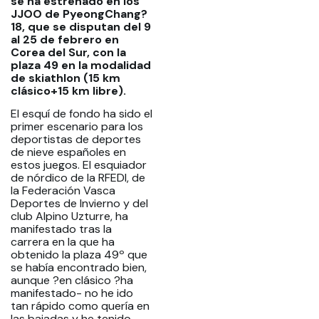
se ha estrenado en los
JJOO de PyeongChang?
18, que se disputan del 9
al 25 de febrero en
Corea del Sur, con la
plaza 49 en la modalidad
de skiathlon (15 km
clásico+15 km libre).
El esquí de fondo ha sido el
primer escenario para los
deportistas de deportes
de nieve españoles en
estos juegos. El esquiador
de nórdico de la RFEDI, de
la Federación Vasca
Deportes de Invierno y del
club Alpino Uzturre, ha
manifestado tras la
carrera en la que ha
obtenido la plaza 49º que
se había encontrado bien,
aunque ?en clásico ?ha
manifestado- no he ido
tan rápido como quería en
las bajadas y he tenido