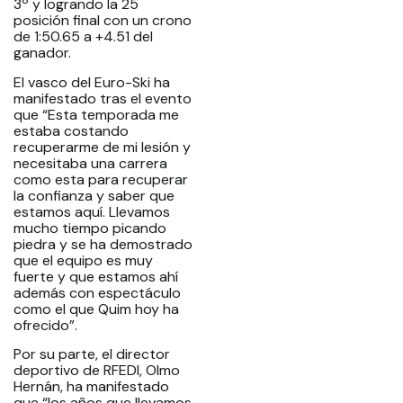
3º y logrando la 25
posición final con un crono
de 1:50.65 a +4.51 del
ganador.
El vasco del Euro-Ski ha
manifestado tras el evento
que “Esta temporada me
estaba costando
recuperarme de mi lesión y
necesitaba una carrera
como esta para recuperar
la confianza y saber que
estamos aquí. Llevamos
mucho tiempo picando
piedra y se ha demostrado
que el equipo es muy
fuerte y que estamos ahí
además con espectáculo
como el que Quim hoy ha
ofrecido”.
Por su parte, el director
deportivo de RFEDI, Olmo
Hernán, ha manifestado
que “los años que llevamos