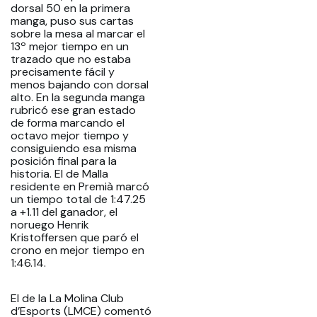
dorsal 50 en la primera
manga, puso sus cartas
sobre la mesa al marcar el
13º mejor tiempo en un
trazado que no estaba
precisamente fácil y
menos bajando con dorsal
alto. En la segunda manga
rubricó ese gran estado
de forma marcando el
octavo mejor tiempo y
consiguiendo esa misma
posición final para la
historia. El de Malla
residente en Premià marcó
un tiempo total de 1:47.25
a +1.11 del ganador, el
noruego Henrik
Kristoffersen que paró el
crono en mejor tiempo en
1:46.14.
El de la La Molina Club
d’Esports (LMCE) comentó