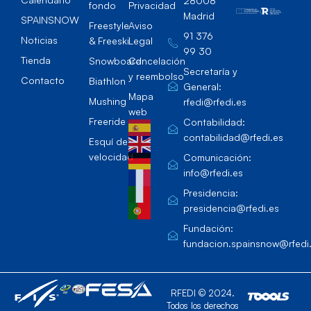
28008
fondo
Privacidad
Madrid
SPAINSNOW
Freestyle
Aviso
91 376
Noticias
& Freeski
Legal
99 30
Tienda
Snowboard
Cancelación
Secretaría y
y reembolso
Contacto
Biathlon
General:
Mapa
Mushing
rfedi@rfedi.es
web
Freeride
Contabilidad:
contabilidad@rfedi.es
Esquí de
velocidad
Comunicación:
info@rfedi.es
Presidencia:
presidencia@rfedi.es
Fundación:
fundacion.spainsnow@rfedi
RFEDI © 2024.
Todos los derechos