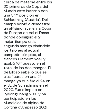
cerca de meterse entre los
30 primeros de Copa del
Mundo este invierno con
una 34ª posición en
Schladming (Austria). Del
campo volvió a demostrar
un altísimo nivel en la Copa
de Europa de Val di Fassa
donde consiguió el 2º
mejor tiempo en la
segunda manga pisándole
los talones al actual
campeón olímpico, el
francés Clement Noel, y
acabó 16º puesto en el
total de las dos mangas. El
de Bilbao sabe lo que es
clasificarse en una 2ª
manga ya que fue el 24 en
el SL de Schladming en el
2020. Fue olímpico en
PyeongChang 2018 y ha
participado en los
Mundiales de alpino de
Cortina d’Ampezzo 2021