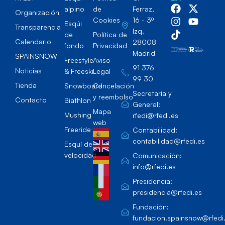
alpino
de
Ferraz,
Organización
Cookies
16 - 3º
Esqúi
Transparencia
Izq.
de
Política de
Calendario
28008
fondo
Privacidad
Madrid
SPAINSNOW
Freestyle
Aviso
91 376
Noticias
& Freeski
Legal
99 30
Tienda
Snowboard
Cancelación
Secretaría y
y reembolso
Contacto
Biathlon
General:
Mapa
Mushing
rfedi@rfedi.es
web
Freeride
Contabilidad:
contabilidad@rfedi.es
Esquí de
velocidad
Comunicación:
info@rfedi.es
Presidencia:
presidencia@rfedi.es
Fundación:
fundacion.spainsnow@rfedi