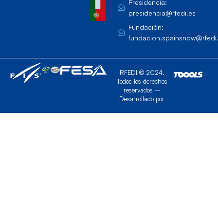
Presidencia:
presidencia@rfedi.es
Fundación:
fundacion.spainsnow@rfedi
RFEDI © 2024.
Todos los derechos
reservados –
Desarrollado por