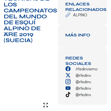
LOS
ENLACES
RELACIONADOS
CAMPEONATOS
ALPINO
DEL MUNDO
DE ESQUÍ
ALPINO DE
ÄRE 2019
MÁS INFO
(SUECIA)
REDES
SOCIALES
/rfedinvierno
@rfedinv
@rfedinv
@rfedinv
@rfedinv