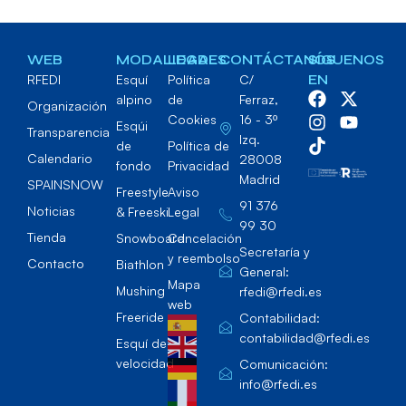
WEB
MODALIDADES
LEGAL
CONTÁCTANOS
SÍGUENOS
RFEDI
Esquí
Política
C/
EN
alpino
de
Ferraz,
Organización
Cookies
16 - 3º
Esqúi
Transparencia
Izq.
de
Política de
Calendario
28008
fondo
Privacidad
Madrid
SPAINSNOW
Freestyle
Aviso
91 376
Noticias
& Freeski
Legal
99 30
Tienda
Snowboard
Cancelación
Secretaría y
y reembolso
Contacto
Biathlon
General:
Mapa
Mushing
rfedi@rfedi.es
web
Freeride
Contabilidad:
contabilidad@rfedi.es
Esquí de
velocidad
Comunicación:
info@rfedi.es