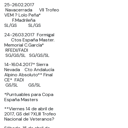
25-26.02.2017
Navacerrada VII Trofeo
VEM ? Lolo Peña*
F.Madrileña
SL/GS SL/GS
24-26.03.2017 Formigal
Ctos España Master.
Memorial C.García*
RFEDI/FADI
SG/GS/SL SG/GS/SL
14-16.04.2017* Sierra
Nevada Cto Andalucía
Alpino Absoluto** Final
CE* FADI
GS/SL GS/SL
*Puntuables para Copa
España Masters
**Viernes 14 de abril de
2017, GS del ?XLIII Trofeo
Nacional de Veteranos?