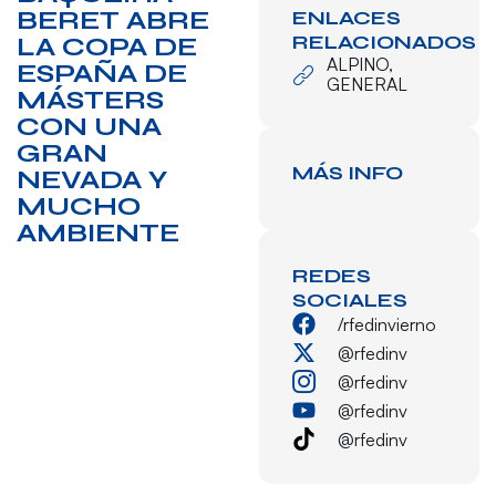
BERET ABRE
ENLACES
RELACIONADOS
LA COPA DE
ALPINO
,
ESPAÑA DE
GENERAL
MÁSTERS
CON UNA
GRAN
MÁS INFO
NEVADA Y
MUCHO
AMBIENTE
REDES
SOCIALES
/rfedinvierno
@rfedinv
@rfedinv
@rfedinv
@rfedinv