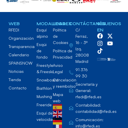
WEB
MODALIDADES
LEGAL
CONTÁCTANOS
SÍGUENOS
RFEDI
Esquí
Política
C/
EN
alpino
de
Ferraz,
Organización
Cookies
16 - 3º
Esqúi
Transparencia
Izq.
de
Política de
Calendario
28008
fondo
Privacidad
Madrid
SPAINSNOW
Freestyle
Aviso
91 376
Noticias
& Freeski
Legal
99 30
Tienda
Snowboard
Cancelación
Secretaría y
y reembolso
Contacto
Biathlon
General:
Mapa
Mushing
rfedi@rfedi.es
web
Freeride
Contabilidad:
contabilidad@rfedi.es
Esquí de
velocidad
Comunicación:
info@rfedi.es