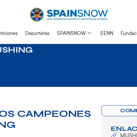
iciones
Deportistas
SPAINSNOW
EENN
Fundac
SHING
COM
VOS CAMPEONES
ING
ENLAC
MUSH