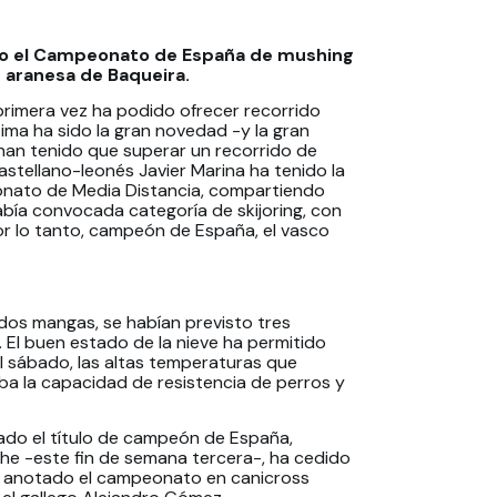
ado el Campeonato de España de mushing
ón aranesa de Baqueira.
rimera vez ha podido ofrecer recorrido
tima ha sido la gran novedad -y la gran
han tenido que superar un recorrido de
astellano-leonés Javier Marina ha tenido la
onato de Media Distancia, compartiendo
bía convocada categoría de skijoring, con
por lo tanto, campeón de España, el vasco
dos mangas, se habían previsto tres
. El buen estado de la nieve ha permitido
 sábado, las altas temperaturas que
ba la capacidad de resistencia de perros y
idado el título de campeón de España,
che -este fin de semana tercera-, ha cedido
ha anotado el campeonato en canicross