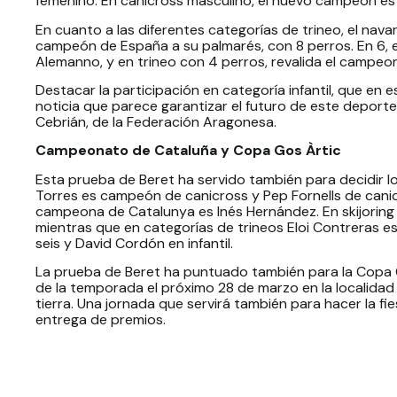
femenino. En canicross masculino, el nuevo campeón es 
En cuanto a las diferentes categorías de trineo, el nava
campeón de España a su palmarés, con 8 perros. En 6, 
Alemanno, y en trineo con 4 perros, revalida el campeon
Destacar la participación en categoría infantil, que en 
noticia que parece garantizar el futuro de este deporte
Cebrián, de la Federación Aragonesa.
Campeonato de Cataluña y Copa Gos Àrtic
Esta prueba de Beret ha servido también para decidir 
Torres es campeón de canicross y Pep Fornells de canic
campeona de Catalunya es Inés Hernández. En skijoring 
mientras que en categorías de trineos Eloi Contreras 
seis y David Cordón en infantil.
La prueba de Beret ha puntuado también para la Copa G
de la temporada el próximo 28 de marzo en la localidad 
tierra. Una jornada que servirá también para hacer la f
entrega de premios.