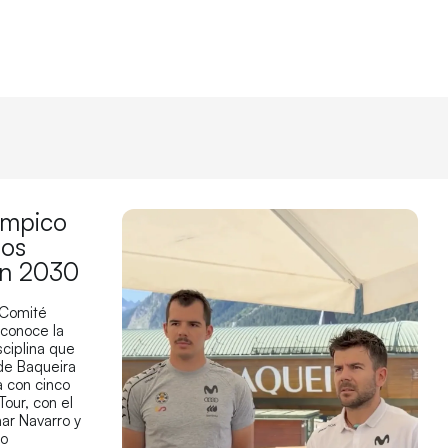
límpico
los
en 2030
 Comité
econoce la
sciplina que
 de Baqueira
 con cinco
Tour, con el
ar Navarro y
co