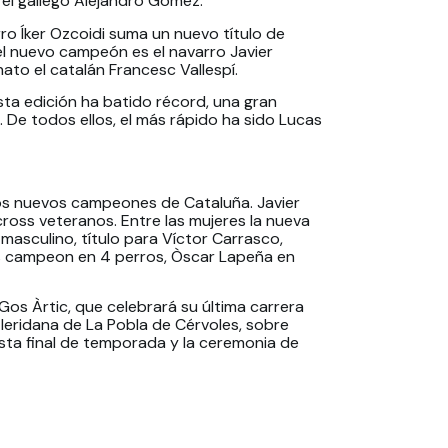
el gallego Alejandro Gómez.
rro Íker Ozcoidi suma un nuevo título de
el nuevo campeón es el navarro Javier
ato el catalán Francesc Vallespí.
esta edición ha batido récord, una gran
. De todos ellos, el más rápido ha sido Lucas
los nuevos campeones de Cataluña. Javier
ross veteranos. Entre las mujeres la nueva
masculino, título para Víctor Carrasco,
es campeon en 4 perros, Òscar Lapeña en
os Àrtic, que celebrará su última carrera
leridana de La Pobla de Cérvoles, sobre
iesta final de temporada y la ceremonia de