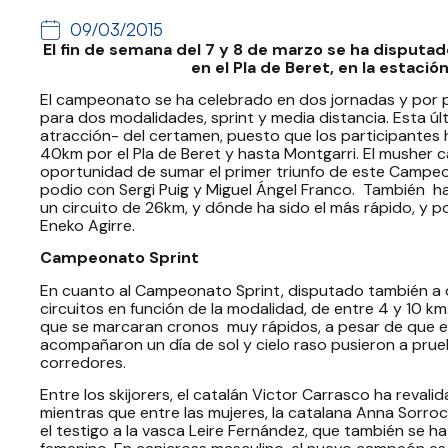
09/03/2015
El fin de semana del 7 y 8 de marzo se ha disput
en el Pla de Beret, en la estaci
El campeonato se ha celebrado en dos jornadas y por p
para dos modalidades, sprint y media distancia. Esta úl
atracción- del certamen, puesto que los participantes 
40km por el Pla de Beret y hasta Montgarri. El musher c
oportunidad de sumar el primer triunfo de este Campe
podio con Sergi Puig y Miguel Ángel Franco. También ha
un circuito de 26km, y dónde ha sido el más rápido, y 
Eneko Agirre.
Campeonato Sprint
En cuanto al Campeonato Sprint, disputado también a 
circuitos en función de la modalidad, de entre 4 y 10 km
que se marcaran cronos muy rápidos, a pesar de que el
acompañaron un día de sol y cielo raso pusieron a prue
corredores.
Entre los skijorers, el catalán Victor Carrasco ha reval
mientras que entre las mujeres, la catalana Anna Sorro
el testigo a la vasca Leire Fernández, que también se 