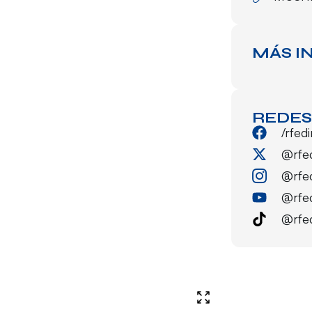
MÁS I
REDES
/rfed
@rfe
@rfe
@rfe
@rfe