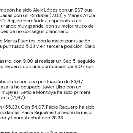
ampeón ha sido Aleix López con un BS7 que
t Casas con un FS doble (7,03) y Manex Azula
FEDI, Regino Hernández, especialista en
 tirando muy grande, con su mejor truco de
ués de no conseguir plancharlo.
 Marta Fuentes, con la mejor puntuación
 puntuado 5,33 y en tercera posición, Cielo
Castro, con 9,00 al realizar un Cab 5, seguido
do, tercero, con una puntuación de 4,07 con
r absoluto con una puntuación de 83,67
aza la ha ocupado Javier Lliso con un
n mujeres, Leticia Montoya ha sido primera
lma (21,67).
an (55,33). Con 54,67, Pablo Raquero ha sido
les damas, Paula Riquelme ha hecho la mejor
,oo y Laura Acebal, con 28,33.
ópez
, ha explicado que “ya estamos