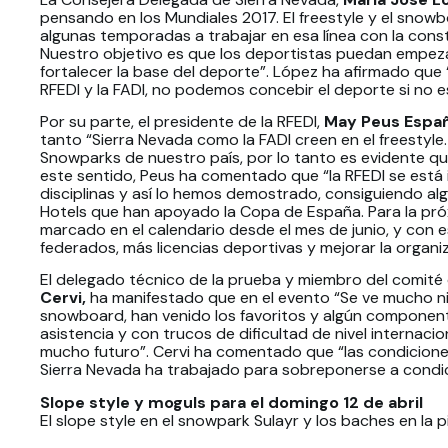
pensando en los Mundiales 2017. El freestyle y el sn
algunas temporadas a trabajar en esa línea con la con
Nuestro objetivo es que los deportistas puedan empez
fortalecer la base del deporte”. López ha afirmado que 
RFEDI y la FADI, no podemos concebir el deporte si no e
Por su parte, el presidente de la RFEDI,
May Peus Españ
tanto “Sierra Nevada como la FADI creen en el freestyle
Snowparks de nuestro país, por lo tanto es evidente que
este sentido, Peus ha comentado que “la RFEDI se está
disciplinas y así lo hemos demostrado, consiguiendo 
Hotels que han apoyado la Copa de España. Para la pró
marcado en el calendario desde el mes de junio, y con
federados, más licencias deportivas y mejorar la organi
El delegado técnico de la prueba y miembro del comité 
Cervi,
ha manifestado que en el evento “Se ve mucho niv
snowboard, han venido los favoritos y algún component
asistencia y con trucos de dificultad de nivel internaci
mucho futuro”. Cervi ha comentado que “las condicion
Sierra Nevada ha trabajado para sobreponerse a condi
Slope style y moguls para el domingo 12 de abril
El slope style en el snowpark Sulayr y los baches en la 