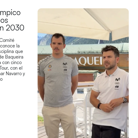
límpico
los
en 2030
 Comité
econoce la
sciplina que
 de Baqueira
 con cinco
Tour, con el
ar Navarro y
co