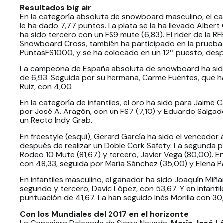
Resultados big air
En la categoría absoluta de snowboard masculino, el c
le ha dado 7,77 puntos. La plata se la ha llevado Alber
ha sido tercero con un FS9 mute (6,83). El rider de la R
Snowboard Cross, también ha participado en la prueba
PuntasFS1000, y se ha colocado en un 12º puesto, desp
La campeona de España absoluta de snowboard ha sido
de 6,93. Seguida por su hermana, Carme Fuentes, que ha
Ruiz, con 4,00.
En la categoría de infantiles, el oro ha sido para Jaime 
por José A. Aragón, con un FS7 (7,10) y Eduardo Salga
un Recto Indy Grab.
En freestyle (esquí), Gerard García ha sido el vencedo
después de realizar un Doble Cork Safety. La segunda pl
Rodeo 10 Mute (81,67) y tercero, Javier Vega (80,00). E
con 48,33, seguida por María Sánchez (35,00) y Elena Pa
En infantiles masculino, el ganador ha sido Joaquín Miñ
segundo y tercero, David López, con 53,67. Y en infanti
puntuación de 41,67. La han seguido Inés Morilla con 30
Con los Mundiales del 2017 en el horizonte
La Consejera Delegada de Sierra Nevada,
María José L