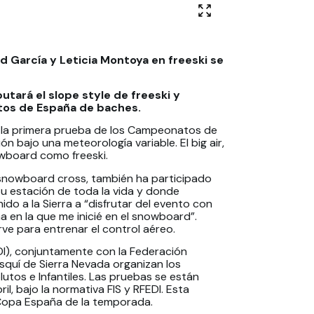
 García y Leticia Montoya en freeski se
utará el slope style de freeski y
atos de España de baches.
air, la primera prueba de los Campeonatos de
n bajo una meteorología variable. El big air,
owboard como freeski.
n snowboard cross, también ha participado
 estación de toda la vida y donde
o a la Sierra a “disfrutar del evento con
na en la que me inicié en el snowboard”.
ve para entrenar el control aéreo.
DI), conjuntamente con la Federación
squí de Sierra Nevada organizan los
os e Infantiles. Las pruebas se están
ril, bajo la normativa FIS y RFEDI. Esta
Copa España de la temporada.