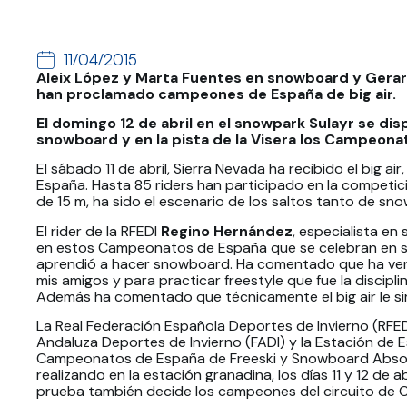
11/04/2015
Aleix López y Marta Fuentes en snowboard y Gerard
han proclamado campeones de España de big air.
El domingo 12 de abril en el snowpark Sulayr se disp
snowboard y en la pista de la Visera los Campeon
El sábado 11 de abril, Sierra Nevada ha recibido el big 
España. Hasta 85 riders han participado en la competició
de 15 m, ha sido el escenario de los saltos tanto de sn
El rider de la RFEDI
Regino Hernández
, especialista e
en estos Campeonatos de España que se celebran en su
aprendió a hacer snowboard. Ha comentado que ha venid
mis amigos y para practicar freestyle que fue la discipli
Además ha comentado que técnicamente el big air le sir
La Real Federación Española Deportes de Invierno (RFE
Andaluza Deportes de Invierno (FADI) y la Estación de E
Campeonatos de España de Freeski y Snowboard Absolut
realizando en la estación granadina, los días 11 y 12 de ab
prueba también decide los campeones del circuito de 