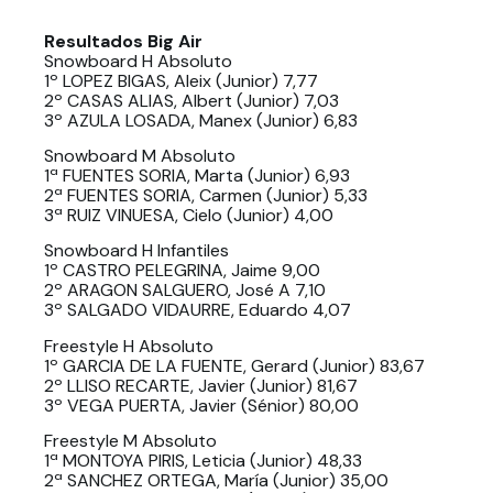
Resultados Big Air
Snowboard H Absoluto
1º LOPEZ BIGAS, Aleix (Junior) 7,77
2º CASAS ALIAS, Albert (Junior) 7,03
3º AZULA LOSADA, Manex (Junior) 6,83
Snowboard M Absoluto
1ª FUENTES SORIA, Marta (Junior) 6,93
2ª FUENTES SORIA, Carmen (Junior) 5,33
3ª RUIZ VINUESA, Cielo (Junior) 4,00
Snowboard H Infantiles
1º CASTRO PELEGRINA, Jaime 9,00
2º ARAGON SALGUERO, José A 7,10
3º SALGADO VIDAURRE, Eduardo 4,07
Freestyle H Absoluto
1º GARCIA DE LA FUENTE, Gerard (Junior) 83,67
2º LLISO RECARTE, Javier (Junior) 81,67
3º VEGA PUERTA, Javier (Sénior) 80,00
Freestyle M Absoluto
1ª MONTOYA PIRIS, Leticia (Junior) 48,33
2ª SANCHEZ ORTEGA, María (Junior) 35,00