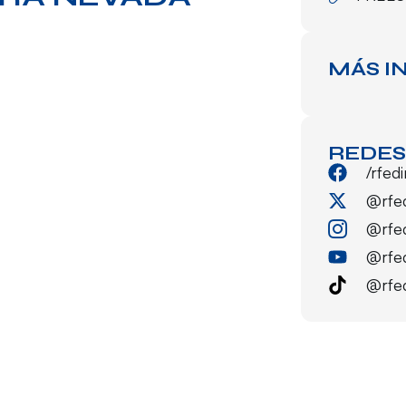
MÁS I
REDES
/rfed
@rfe
@rfe
@rfe
@rfe