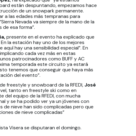
owboard están despuntando, empezamos hace
strucción de un snowpark permanente.
ar a las edades más tempranas para
“Sierra Nevada va siempre de la mano de la
s de esa forma”.
a,
presente en el evento ha explicado que
. En la estación hay uno de los mejores
 aquí hay una sensibilidad especial”. En
 implicando cada vez más en estas
algunos patrocinadores como BUFF y AC
xima temporada este circuito ya estará
 esto tenemos que conseguir que haya más
zación del evento”.
de freestyle y snowboard de la RFEDI,
José
el, tanto en freestyle ski como en
e del equipo de la RFEDI, con mucha
onal y se ha podido ver ya un jóvenes con
es de nieve han sido complicadas pero que
ciones de nieve complicadas”
pista Visera se disputaran el domingo.