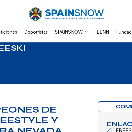
iciones
Deportistas
SPAINSNOW
EENN
Fundac
EESKI
COM
PEONES DE
REESTYLE Y
ENLAC
RA NEVADA
FREES